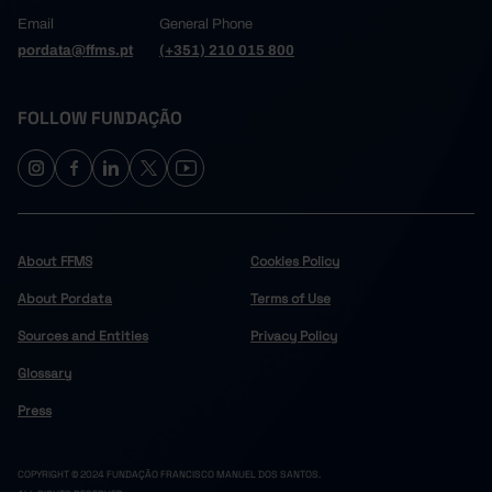
Email
General Phone
pordata@ffms.pt
(+351) 210 015 800
FOLLOW FUNDAÇÃO
About FFMS
Cookies Policy
About Pordata
Terms of Use
Sources and Entities
Privacy Policy
Glossary
Press
COPYRIGHT © 2024 FUNDAÇÃO FRANCISCO MANUEL DOS SANTOS.