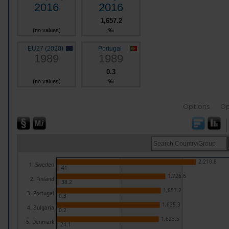
2016
2016
1,657.2
(no values)
‰
EU27 (2020)
Portugal
1989
1989
0.3
(no values)
‰
Options
Op
2,210.8
1. Sweden
41
1,726.6
2. Finland
38.2
1,657.2
3. Portugal
0.3
1,635.3
4. Bulgaria
0.2
1,623.5
5. Denmark
24.1