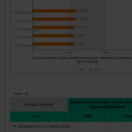
1,204.3
23. Slovakia
1,201.4
24. Greece
1,149.4
25. Romania
2.4
1,145.5
26. Croatia
1,143.2
27. Slovenia
0.5
0
1,000
2,000
Subscriptions to cellular mobile services per thousand inhabitants 
per thousand)
1989
2016
Rate - ‰
Subscriptions to cellular mobile serv
Groups/Countries
thousand inhabitants
Years
1989
2016
European Union 27 (since 2020)
-
┴
-