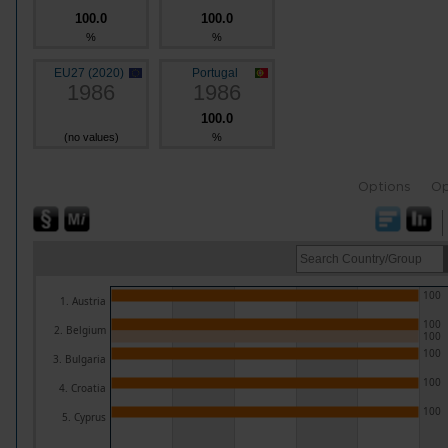
100.0
100.0
%
%
EU27 (2020)
Portugal
1986
1986
100.0
(no values)
%
Options
Op
100
1. Austria
100
2. Belgium
100
100
3. Bulgaria
100
4. Croatia
100
5. Cyprus