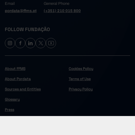
Email
General Phone
pordata@ffms.pt
(+351) 210 015 800
FOLLOW FUNDAÇÃO
About FFMS
Cookies Policy
About Pordata
Terms of Use
Sources and Entities
Privacy Policy
Glossary
Press
COPYRIGHT © 2024 FUNDAÇÃO FRANCISCO MANUEL DOS SANTOS.
ALL RIGHTS RESERVED