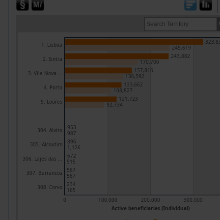
323,8
1. Lisboa
245,619
243,882
2. Sintra
170,700
157,816
3. Vila Nova ...
136,592
133,662
4. Porto
108,827
121,723
5. Loures
92,734
953
304. Alvito
987
896
305. Alcoutim
1,126
672
306. Lajes das ...
515
567
307. Barrancos
567
234
308. Corvo
165
0
100,000
200,000
300,000
Active beneficiaries (Individual)