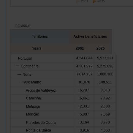
2001
2025
Individual
Territories
Active beneficiaries
Years
2001
2025
4,541,044
5,537,221
Portugal
Continente
4,301,972
5,275,098
1,614,737
1,808,380
Norte
Alto Minho
91,078
109,511
6,707
8,013
Arcos de Valdevez
Caminha
6,461
7,492
2,301
2,608
Melgaço
Monção
5,807
7,569
3,164
3,770
Paredes de Coura
Ponte da Barca
3,916
4,653