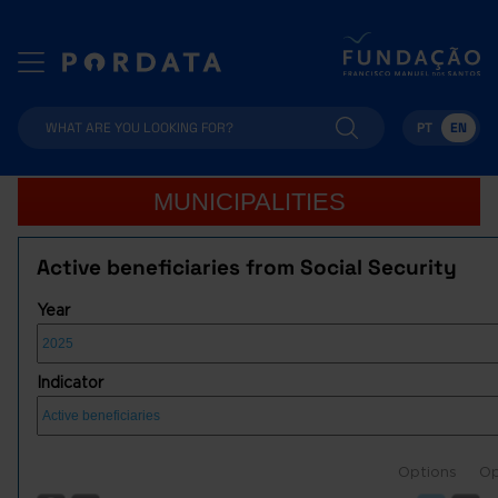
PT
EN
MUNICIPALITIES
Active beneficiaries from Social Security
Year
Indicator
Options
Op