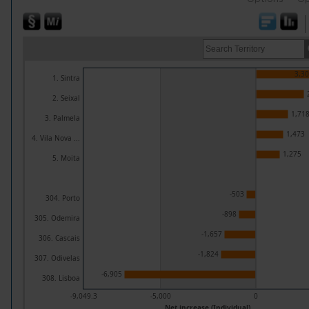
3,3
1. Sintra
2. Seixal
1,71
3. Palmela
1,473
4. Vila Nova ...
1,275
5. Moita
-503
304. Porto
-898
305. Odemira
-1,657
306. Cascais
-1,824
307. Odivelas
-6,905
308. Lisboa
-9,049.3
-5,000
0
Net increase (Individual)