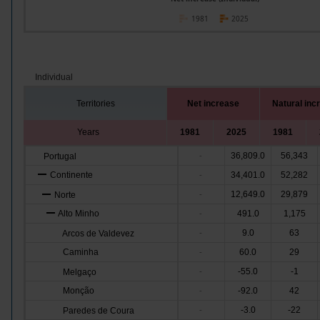
1981
2025
Individual
Territories
Net increase
Natural inc
Years
1981
2025
1981
36,809.0
56,343
Portugal
-
Continente
34,401.0
52,282
-
12,649.0
29,879
Norte
-
Alto Minho
491.0
1,175
-
9.0
63
Arcos de Valdevez
-
Caminha
60.0
29
-
-55.0
-1
Melgaço
-
Monção
-92.0
42
-
-3.0
-22
Paredes de Coura
-