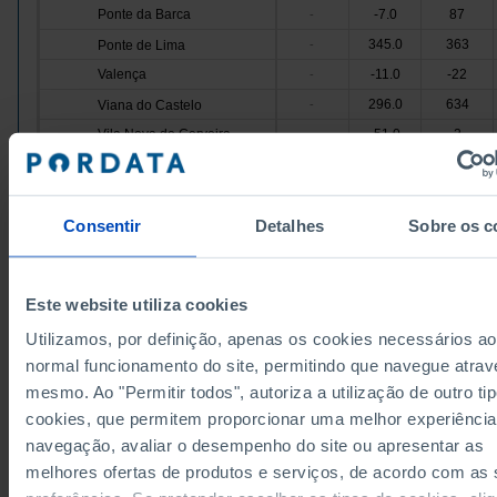
Ponte da Barca
-7.0
87
-
345.0
363
Ponte de Lima
-
Valença
-11.0
-22
-
296.0
634
Viana do Castelo
-
Vila Nova de Cerveira
-51.0
2
-
2,249.0
3,964
Cávado
-
Amares
156.0
141
-
Consentir
Detalhes
Sobre os c
841.0
1,290
Barcelos
-
Braga
255.0
1,689
-
462.0
350
Esposende
-
Data according to the 2024 version of the Nomenc
Este website utiliza cookies
Terras de Bouro
16.0
76
-
of Territorial Units for Statistical Purposes (NUTS).
data from the 2013 Version of NUTS II and III, upda
Utilizamos, por definição, apenas os cookies necessários ao
519.0
418
Vila Verde
-
January 2024, see the Excel archive file available
h
normal funcionamento do site, permitindo que navegue atrav
Ave
2,720.0
4,492
-
Sources/Entities: INE, PORDATA
mesmo. Ao "Permitir todos", autoriza a utilização de outro ti
Last updated: 2026-06-25
25.0
217
Cabeceiras de Basto
-
cookies, que permitem proporcionar uma melhor experiência
Fafe
387.0
407
-
navegação, avaliar o desempenho do site ou apresentar as
638.0
2,043
Guimarães
-
melhores ofertas de produtos e serviços, de acordo com as
Mondim de Basto
19.0
182
-