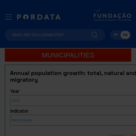
PT
EN
MUNICIPALITIES
Annual population growth: total, natural an
migratory
Year
Indicator
Options
Op