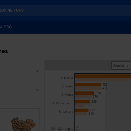
A SDG
nes
1. Lisboa
435
2. Porto
431
326
3. Sintra
279
259
4. Vila Nova ...
168
232
5. Cascais
210
3
304. Manteigas
3