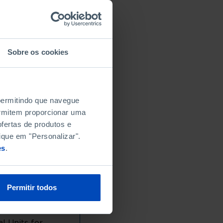
Sobre os cookies
 permitindo que navegue
permitem proporcionar uma
fertas de produtos e
ique em "Personalizar".
es
.
Permitir todos
l Units for