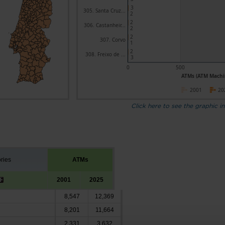
3
305. Santa Cruz...
2
2
306. Castanheir...
2
2
307. Corvo
1
2
308. Freixo de ...
3
0
500
ATMs (ATM Machi
2001
20
Click here to see the graphic in
ories
ATMs
2001
2025
8,547
12,369
8,201
11,664
2,331
3,632