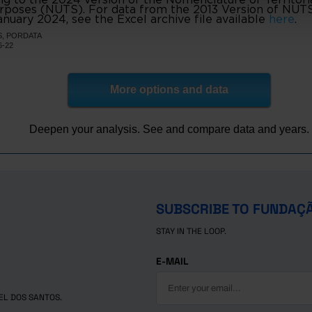
e Bouro
7
9
urposes (NUTS). For data from the 2013 Version of NUTS I
nuary 2024, see the Excel archive file available
here
.
16
42
e
IBS, PORDATA
215
399
6-22
5
13
as de Basto
20
43
More options and data
93
165
es
e Basto
3
7
Deepen your analysis. See and compare data and years.
12
19
e Lanhoso
o Minho
5
17
77
113
a de Famalicão
22
x
SUBSCRIBE TO FUNDAÇ
1,303
1,803
politana do Porto
STAY IN THE LOOP.
7
20
40
39
E-MAIL
r
68
107
101
131
EL DOS SANTOS.
os
141
182