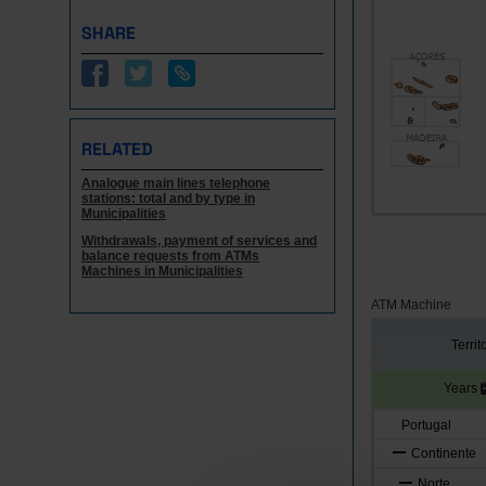
SHARE
RELATED
Analogue main lines telephone
stations: total and by type in
Municipalities
Withdrawals, payment of services and
balance requests from ATMs
Machines in Municipalities
ATM Machine
Territ
Years
Portugal
Continente
Norte