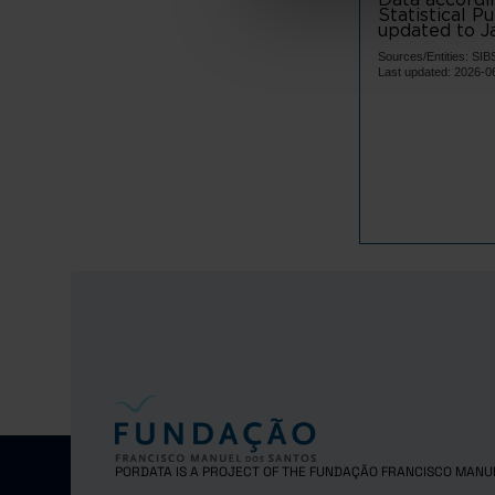
Terras d
Statistical P
updated to Ja
Vila Verd
Sources/Entities: S
Ave
Last updated: 2026-0
Cabeceir
Fafe
Guimarã
Mondim d
Póvoa d
Vieira d
Vila Nov
Vizela
Área Metro
Arouca
Espinho
Gondoma
Maia
PORDATA IS A PROJECT OF THE FUNDAÇÃO FRANCISCO MANU
Matosinh