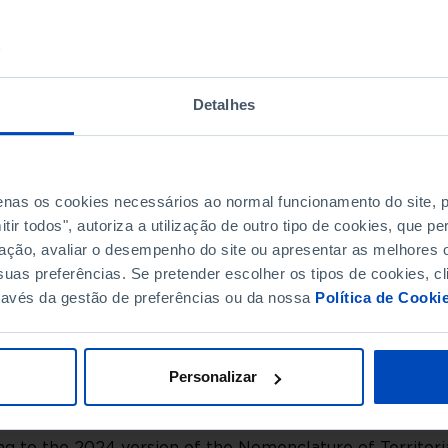
134
246
11
21
 Valdevez
12
23
Detalhes
6
10
8
21
7
6
de Coura
 Barca
6
9
penas os cookies necessários ao normal funcionamento do site,
13
36
 Lima
ir todos", autoriza a utilização de outro tipo de cookies, que 
12
22
ação, avaliar o desempenho do site ou apresentar as melhores o
52
87
 Castelo
uas preferências. Se pretender escolher os tipos de cookies, cl
a de Cerveira
7
11
ravés da gestão de preferências ou da nossa
Política de Cooki
240
410
10
15
40
96
Personalizar
147
208
20
40
de
g to the 2024 version of the Nomenclature of Territoria