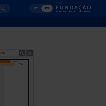
PT
EN
1,140
1,236