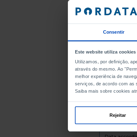
Alto Minho
Arcos de
Caminha
Consentir
Melgaço
Monção
Paredes 
Este website utiliza cookies
Ponte da
Utilizamos, por definição, a
Ponte de
através do mesmo. Ao "Permit
Valença
melhor experiência de naveg
Viana do
serviços, de acordo com as s
Vila Nov
Saiba mais sobre cookies at
Cávado
Amares
Rejeitar
Barcelos
Braga
Esposen
Data accordin