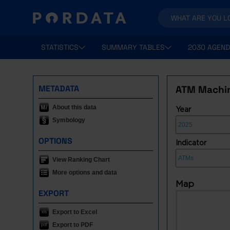
STATISTICS
SUMMARY TABLES
2030 AGEND
METADATA
ATM Machi
About this data
Year
Symbology
OPTIONS
Indicator
View Ranking Chart
More options and data
Map
EXPORT
Export to Excel
Export to PDF