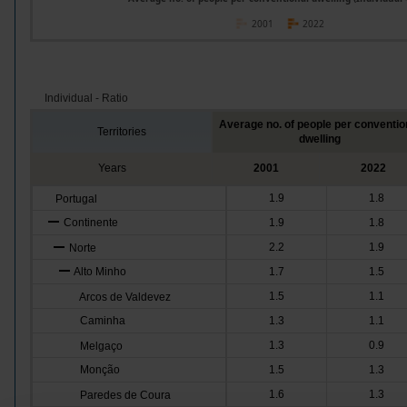
2001
2022
Individual - Ratio
Average no. of people per conventio
Territories
dwelling
Years
2001
2022
1.9
1.8
Portugal
Continente
1.9
1.8
2.2
1.9
Norte
Alto Minho
1.7
1.5
1.5
1.1
Arcos de Valdevez
Caminha
1.3
1.1
1.3
0.9
Melgaço
Monção
1.5
1.3
1.6
1.3
Paredes de Coura