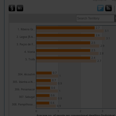
2.7
1. Ribeira Gr...
3.1
2.6
2. Lagoa [R.A...
3.1
2.5
3. Paços de F...
2.9
2.5
4. Vizela
2.8
2.4
5. Trofa
2.7
0.7
304. Alcoutim
1
0.7
305. Idanha-a-N...
0.9
0.6
306. Penamacor
1
0.6
307. Sabugal
0.9
0.6
308. Pampilhosa...
0.9
0
1
2
3
Average no. of people per conventional dwelling (Individual -