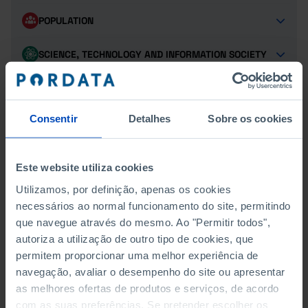
POPULATION
SCIENCE, TECHNOLOGY AND INFORMATION SOCIETY
SOCIAL PROTECTION
Consentir
Detalhes
Sobre os cookies
TOURISM
Este website utiliza cookies
BUILDINGS
Utilizamos, por definição, apenas os cookies
necessários ao normal funcionamento do site, permitindo
COMPLETED BY TYPE OF BUILDING WORK
que navegue através do mesmo. Ao "Permitir todos",
autoriza a utilização de outro tipo de cookies, que
COMPLETED FOR FAMILY HOUSING BY TYPE OF
permitem proporcionar uma melhor experiência de
BUILDING WORK
navegação, avaliar o desempenho do site ou apresentar
as melhores ofertas de produtos e serviços, de acordo
CONVENTIONAL FAMILY HOUSING
com as suas preferências. Se pretender escolher os