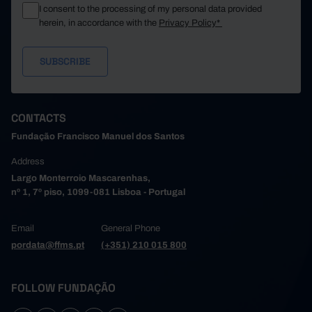
I consent to the processing of my personal data provided
herein, in accordance with the
Privacy Policy*
CONTACTS
Fundação Francisco Manuel dos Santos
Address
Largo Monterroio Mascarenhas,
nº 1, 7º piso, 1099-081 Lisboa - Portugal
Email
General Phone
pordata@ffms.pt
(+351) 210 015 800
FOLLOW FUNDAÇÃO