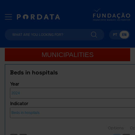
PT
EN
MUNICIPALITIES
Beds in hospitals
Year
Indicator
Options
Op