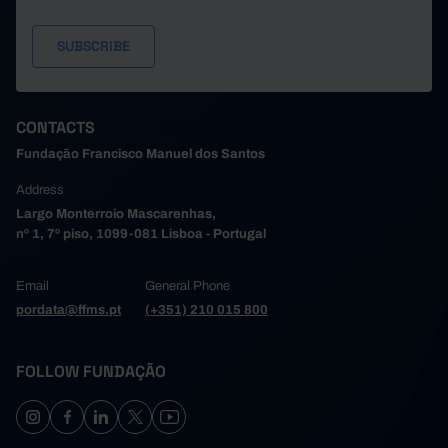
Trofa
//
...
Vale de Cambra
//
//
Valongo
50
...
Vila do Conde
...
...
Vila Nova de Gaia
860
...
Pro
CONTACTS
Alto Tâmega e Barroso
x
...
Fundação Francisco Manuel dos Santos
Boticas
//
//
Address
226
0
Chaves
Pro
Largo Monterroio Mascarenhas,
Montalegre
//
//
nº 1, 7º piso, 1099-081 Lisboa - Portugal
Ribeira de Pena
//
//
Valpaços
//
...
Email
General Phone
pordata@ffms.pt
(+351) 210 015 800
Vila Pouca de Aguiar
//
//
Tâmega e Sousa
677
x
Pro
205
0
Amarante
Pro
FOLLOW FUNDAÇÃO
Baião
//
//
Castelo de Paiva
//
//
Celorico de Basto
//
//