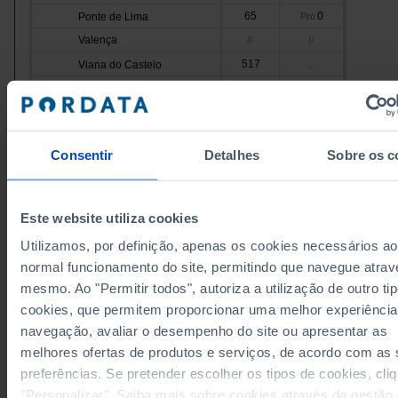
65
0
Ponte de Lima
Pro
Valença
//
//
517
Viana do Castelo
...
Vila Nova de Cerveira
//
//
1,888
2,132
Cávado
Pro
Amares
...
...
Consentir
Detalhes
Sobre os c
718
Barcelos
...
Pro
Braga
1,006
1,290
Pro
Esposende
...
...
Este website utiliza cookies
Data according to the 2024 version of the Nomenc
Terras de Bouro
//
//
of Territorial Units for Statistical Purposes (NUTS).
Utilizamos, por definição, apenas os cookies necessários ao
data from the 2013 Version of NUTS II and III, upda
Vila Verde
//
...
January 2024, see the Excel archive file available
h
normal funcionamento do site, permitindo que navegue atrav
Ave
835
x
Pro
Sources/Entities: INE; DGS/MS (until 2005) | INE (as from 2016), PORDATA
mesmo. Ao "Permitir todos", autoriza a utilização de outro ti
Last updated: 2026-04-07
Cabeceiras de Basto
//
//
cookies, que permitem proporcionar uma melhor experiência
Fafe
93
//
navegação, avaliar o desempenho do site ou apresentar as
melhores ofertas de produtos e serviços, de acordo com as
Guimarães
...
...
preferências. Se pretender escolher os tipos de cookies, cli
Mondim de Basto
//
//
RELATED
"Personalizar". Saiba mais sobre cookies através da gestão