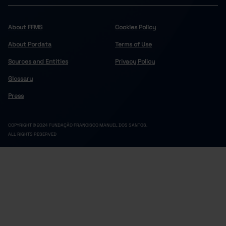
Cinfães
//
//
Felgueiras
//
...
About FFMS
Cookies Policy
Lousada
//
...
About Pordata
Terms of Use
Marco de Canaveses
...
...
Sources and Entities
Privacy Policy
Paços de Ferreira
//
//
Glossary
Penafiel
220
...
Resende
//
//
Press
Douro
x
...
Alijó
//
//
COPYRIGHT © 2024 FUNDAÇÃO FRANCISCO MANUEL DOS SANTOS.
ALL RIGHTS RESERVED
Armamar
//
//
Carrazeda de Ansiães
//
//
Freixo de Espada à Cinta
//
//
158
0
Lamego
Pro
Mesão Frio
//
//
Moimenta da Beira
//
//
Murça
//
//