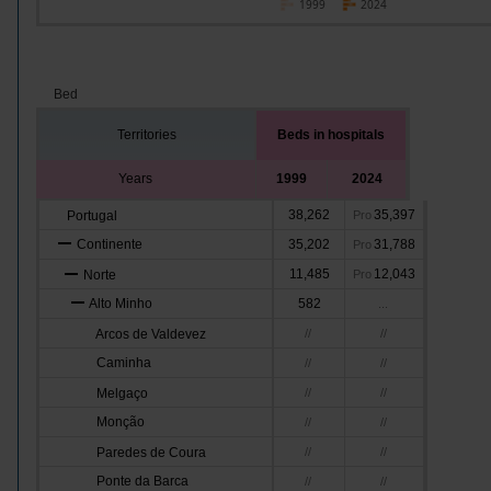
1999
2024
Bed
Territories
Beds in hospitals
Years
1999
2024
38,262
35,397
Portugal
Pro
Continente
35,202
31,788
Pro
11,485
12,043
Norte
Pro
Alto Minho
582
...
Arcos de Valdevez
//
//
Caminha
//
//
Melgaço
//
//
Monção
//
//
Paredes de Coura
//
//
Ponte da Barca
//
//