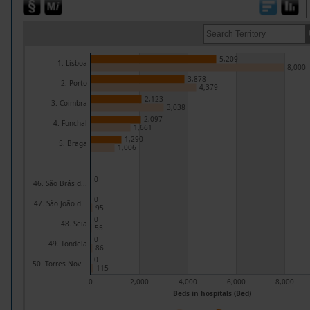
5,209
1. Lisboa
8,000
3,878
2. Porto
4,379
2,123
3. Coimbra
3,038
2,097
4. Funchal
1,661
1,290
5. Braga
1,006
0
46. São Brás d...
0
47. São João d...
95
0
48. Seia
55
0
49. Tondela
86
0
50. Torres Nov...
115
0
2,000
4,000
6,000
8,000
Beds in hospitals (Bed)