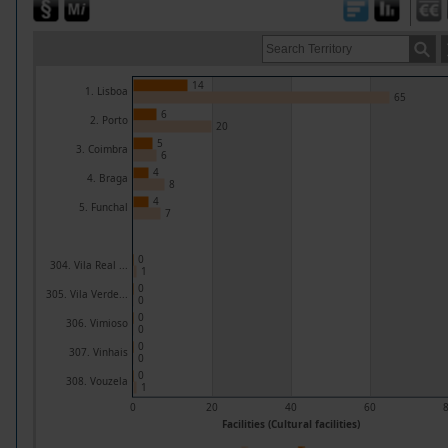
14
1. Lisboa
65
6
2. Porto
20
5
3. Coimbra
6
4
4. Braga
8
4
5. Funchal
7
0
304. Vila Real ...
1
0
305. Vila Verde...
0
0
306. Vimioso
0
0
307. Vinhais
0
0
308. Vouzela
1
0
20
40
60
Facilities (Cultural facilities)