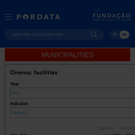
PT
EN
MUNICIPALITIES
Cinema: facilities
Year
Indicator
Options
Operat