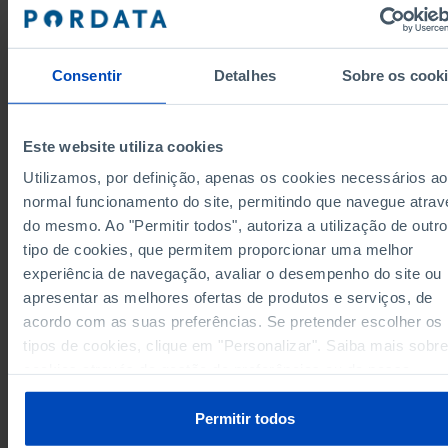
0
1
Ponte de Lima
Valença
1
0
1
3
Viana do Castelo
Consentir
Detalhes
Sobre os cook
Vila Nova de Cerveira
0
0
11
6
Cávado
Este website utiliza cookies
Amares
0
0
Utilizamos, por definição, apenas os cookies necessários ao
2
1
Barcelos
normal funcionamento do site, permitindo que navegue atrav
Braga
8
4
do mesmo. Ao "Permitir todos", autoriza a utilização de outro
1
1
Esposende
tipo de cookies, que permitem proporcionar uma melhor
Data according to the 2024 version of the
Terras de Bouro
0
0
Nomenclature of Territorial Units for Statistical
experiência de navegação, avaliar o desempenho do site ou
Purposes (NUTS). For data from the 2013 Version o
0
0
Vila Verde
NUTS II and III, updated to January 2024, see the
apresentar as melhores ofertas de produtos e serviços, de
Excel archive file available
here
.
Ave
4
6
acordo com as suas preferências. Se pretender escolher os
Sources/Entities: INE (until 2003) | ICA/MC (as from 2004), PORDATA
1
0
Cabeceiras de Basto
tipos de cookies, clique em "Personalizar". Saiba mais sobre
Last updated: 2026-05-07
cookies através da gestão de preferências ou da nossa
Fafe
1
0
Política de Cookies
.
1
3
Guimarães
Permitir todos
Mondim de Basto
0
1