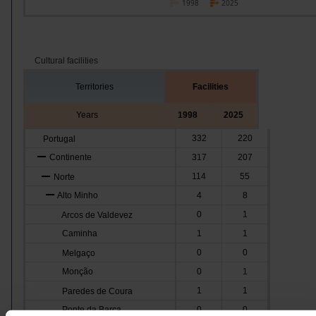
1998
2025
Cultural facilities
Territories
Facilities
Years
1998
2025
332
220
Portugal
Continente
317
207
114
55
Norte
Alto Minho
4
8
0
1
Arcos de Valdevez
Caminha
1
1
0
0
Melgaço
Monção
0
1
1
1
Paredes de Coura
Ponte da Barca
0
0