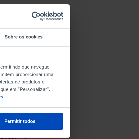
Sobre os cookies
 permitindo que navegue
permitem proporcionar uma
fertas de produtos e
ique em "Personalizar".
es
.
Permitir todos
l Units for