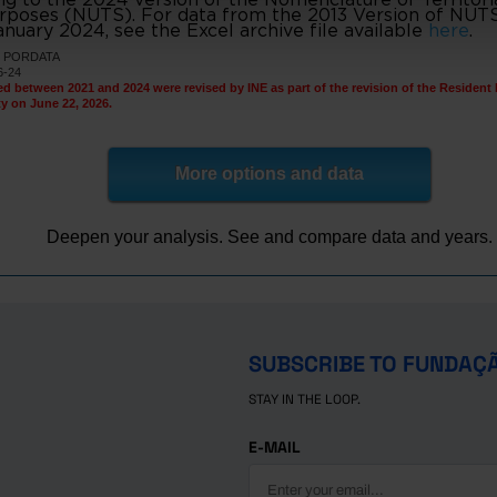
e Bouro
17.1
6.0
urposes (NUTS). For data from the 2013 Version of NUTS I
nuary 2024, see the Excel archive file available
here
.
19.4
7.1
e
NE, PORDATA
7.3
-
6-24
ed between 2021 and 2024 were revised by INE as part of the revision of the Resident
22.2
6.7
as de Basto
ty on June 22, 2026.
18.3
7.1
20.6
7.1
es
More options and data
e Basto
27.3
4.5
20.7
7.5
e Lanhoso
Deepen your analysis. See and compare data and years.
o Minho
17.9
4.5
19.0
7.7
a de Famalicão
8.2
-
7.2
politana do Porto
-
SUBSCRIBE TO FUNDAÇ
19.5
5.1
18.7
5.8
STAY IN THE LOOP.
r
16.4
7.1
E-MAIL
16.9
7.3
os
16.0
6.8