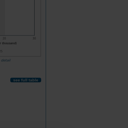
20
30
er thousand)
25
 detail
see full table