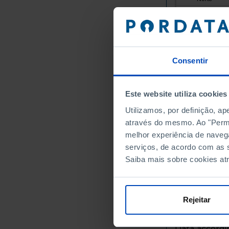
Alto Minho
Arcos de
Caminha
Melgaço
Consentir
Monção
Paredes 
Este website utiliza cookies
Ponte da
Utilizamos, por definição, a
Ponte de
através do mesmo. Ao "Permit
Valença
melhor experiência de naveg
Viana do
serviços, de acordo com as s
Vila Nov
Saiba mais sobre cookies at
Cávado
Amares
Barcelos
Rejeitar
Braga
Esposen
Data accordin