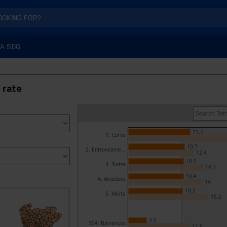
A SDG
 rate
11.7
1. Corvo
10.7
2. Entroncame...
12.4
10.5
3. Sintra
14.1
10.4
4. Amadora
14
10.3
5. Moita
15.2
3.5
304. Barrancos
11.6