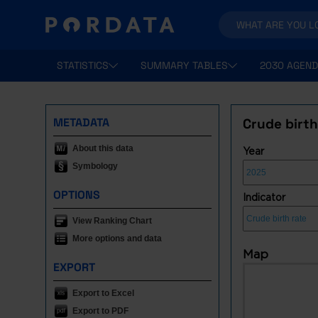
STATISTICS
SUMMARY TABLES
2030 AGEND
METADATA
Crude birth
About this data
Year
Symbology
OPTIONS
Indicator
View Ranking Chart
More options and data
Map
EXPORT
Export to Excel
Export to PDF