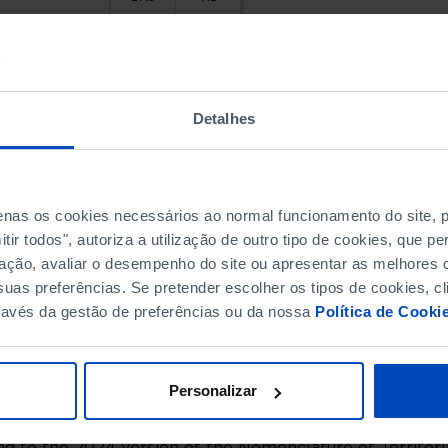
15.8
6.7
13.8
6.3
 Valdevez
13.9
6.4
13.7
4.5
Detalhes
14.7
6.7
12.5
4.7
de Coura
 Barca
17.2
6.8
18.6
6.9
penas os cookies necessários ao normal funcionamento do site,
 Lima
ir todos", autoriza a utilização de outro tipo de cookies, que 
13.3
7.4
ação, avaliar o desempenho do site ou apresentar as melhores o
16.9
7.0
 Castelo
uas preferências. Se pretender escolher os tipos de cookies, cl
a de Cerveira
14.9
6.2
ravés da gestão de preferências ou da nossa
Política de Cooki
20.0
7.8
19.7
7.5
19.9
7.7
Personalizar
20.4
8.1
21.4
7.7
de
g to the 2024 version of the Nomenclature of Territoria