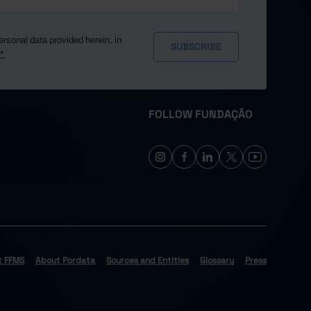
ersonal data provided herein, in
y*
FOLLOW FUNDAÇÃO
t FFMS
About Pordata
Sources and Entities
Glossary
Press