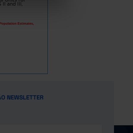
I and III,
 Population Estimates,
ÃO NEWSLETTER