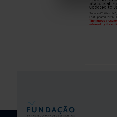
Terras d
Statistical P
updated to Ja
Vila Verd
Sources/Entities: I
Ave
Last updated: 2026-0
The figures present
Cabeceir
released by the enti
Fafe
Guimarã
Mondim d
Póvoa d
Vieira d
Vila Nov
Vizela
Área Metro
Arouca
Espinho
Gondoma
Maia
Matosinh