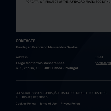
PORDATA IS A PROJECT OF THE FUNDAÇÃO FRANCISCO MANU
Oliveira
Paredes
Porto
Póvoa de
Santa Ma
Santo Tir
CONTACTS
São João
Fundação Francisco Manuel dos Santos
Trofa
Address
Email
Vale de 
Largo Monterroio Mascarenhas,
pordata@f
Valongo
nº 1, 7º piso, 1099-081 Lisboa - Portugal
Vila do 
Vila Nov
Alto Tâme
Boticas
COPYRIGHT © 2024 FUNDAÇÃO FRANCISCO MANUEL DOS SANTOS.
ALL RIGHTS RESERVED
Chaves
Cookies Policy
Terms of Use
Privacy Policy
Montaleg