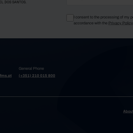
EL DOS SANTOS.
16.8
6.6
 de Azeméis
20.3
7.6
I consent to the processing of my p
14.7
7.5
accordance with the
Privacy Polic
 Varzim
21.0
8.3
17.2
7.1
ria da Feira
so
17.8
5.8
18.2
6.2
 da Madeira
7.5
-
General Phone
17.9
5.8
Cambra
fms.pt
(+351) 210 015 800
17.9
7.9
17.0
7.4
Conde
a de Gaia
15.9
7.7
5.3
ga e Barroso
-
13.1
6.5
Abou
15.7
5.5
re
11.4
4.0