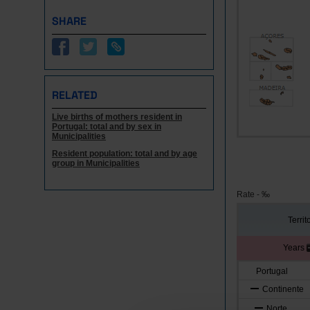
SHARE
RELATED
Live births of mothers resident in
Portugal: total and by sex in
Municipalities
Resident population: total and by age
group in Municipalities
Rate - ‰
Territ
Years
Portugal
Continente
Norte