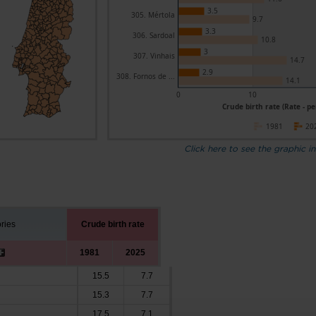
3.5
305. Mértola
9.7
3.3
306. Sardoal
10.8
3
307. Vinhais
14.7
2.9
308. Fornos de ...
14.1
0
10
Crude birth rate (Rate - p
1981
20
Click here to see the graphic in
ories
Crude birth rate
1981
2025
15.5
7.7
15.3
7.7
17.5
7.1