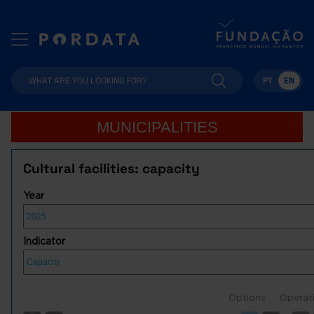
PT
EN
MUNICIPALITIES
Cultural facilities: capacity
Year
Indicator
Options
Operat