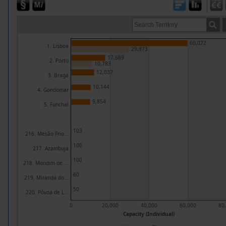
60,072
1. Lisboa
29,973
17,689
2. Porto
10,783
12,037
3. Braga
10,144
4. Gondomar
9,854
5. Funchal
103
216. Mesão Frio...
100
217. Azambuja
100
218. Mondim de ...
60
219. Miranda do...
50
220. Póvoa de L...
0
20,000
40,000
60,000
80
Capacity (Individual)