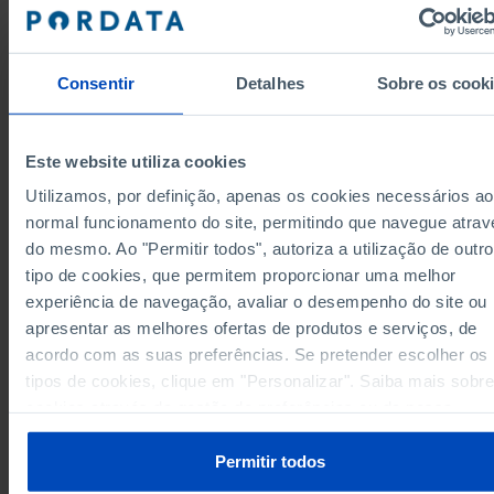
305
Ponte de Lima
...
Valença
//
//
4,225
Viana do Castelo
...
Consentir
Detalhes
Sobre os cook
Vila Nova de Cerveira
//
//
15,092
Cávado
x
Este website utiliza cookies
Amares
//
//
Utilizamos, por definição, apenas os cookies necessários ao
429
Barcelos
//
normal funcionamento do site, permitindo que navegue atrav
Braga
12,037
//
do mesmo. Ao "Permitir todos", autoriza a utilização de outro
2,626
Esposende
//
tipo de cookies, que permitem proporcionar uma melhor
Data according to the 2024 version of the
Terras de Bouro
//
//
Nomenclature of Territorial Units for Statistical
experiência de navegação, avaliar o desempenho do site ou
Purposes (NUTS). For data from the 2013 Version o
Vila Verde
//
//
NUTS II and III, updated to January 2024, see the
apresentar as melhores ofertas de produtos e serviços, de
Excel archive file available
here
.
Ave
15,819
x
acordo com as suas preferências. Se pretender escolher os
Sources/Entities: INE, PORDATA
Cabeceiras de Basto
//
//
tipos de cookies, clique em "Personalizar". Saiba mais sobre
Last updated: 2026-07-01
cookies através da gestão de preferências ou da nossa
Fafe
5,439
//
Política de Cookies
.
8,740
Guimarães
//
Permitir todos
Mondim de Basto
100
//