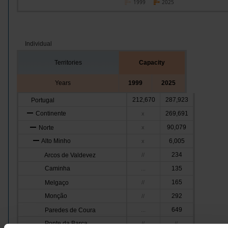
1999
2025
Individual
Territories
Capacity
Years
1999
2025
212,670
287,923
Portugal
Continente
269,691
x
90,079
Norte
x
Alto Minho
6,005
x
234
Arcos de Valdevez
//
Caminha
135
...
165
Melgaço
//
Monção
292
//
649
Paredes de Coura
...
Ponte da Barca
//
//