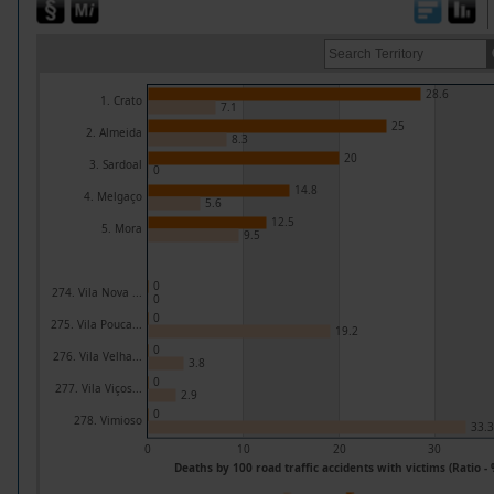
28.6
1. Crato
7.1
25
2. Almeida
8.3
20
3. Sardoal
0
14.8
4. Melgaço
5.6
12.5
5. Mora
9.5
0
274. Vila Nova ...
0
0
275. Vila Pouca...
19.2
0
276. Vila Velha...
3.8
0
277. Vila Viços...
2.9
0
278. Vimioso
33.3
0
10
20
30
Deaths by 100 road traffic accidents with victims (Ratio - 