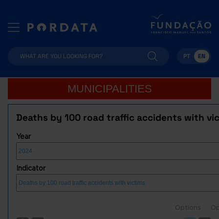
PT
EN
MUNICIPALITIES
Deaths by 100 road traffic accidents with vi
Year
Indicator
Options
Op