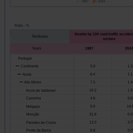
1987
2024
Ratio - %
Deaths by 100 road traffic acciden
Territories
victims
Years
1987
202
Portugal
-
-
Continente
5.9
1.3
6.4
1.1
Norte
Alto Minho
7.5
1.4
10.2
1.5
Arcos de Valdevez
Caminha
4.8
0.0
5.6
14.
Melgaço
Monção
31.6
0.0
13.3
3.7
Paredes de Coura
Ponte da Barca
6.8
0.0