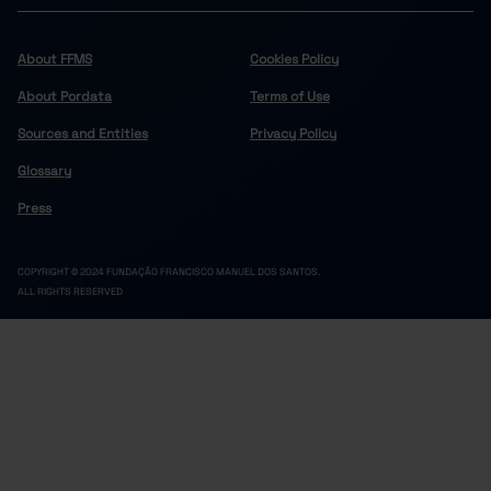
7.7
0.0
Cinfães
Felgueiras
7.7
1.0
About FFMS
Cookies Policy
16.7
0.6
Lousada
About Pordata
Terms of Use
Marco de Canaveses
5.8
2.0
Sources and Entities
Privacy Policy
6.9
1.4
Paços de Ferreira
Glossary
Penafiel
9.2
0.6
11.8
0.0
Resende
Press
Douro
7.4
1.9
5.9
2.8
Alijó
COPYRIGHT © 2024 FUNDAÇÃO FRANCISCO MANUEL DOS SANTOS.
ALL RIGHTS RESERVED
Armamar
16.7
3.7
9.1
5.6
Carrazeda de Ansiães
Freixo de Espada à Cinta
0.0
0.0
3.8
1.1
Lamego
Mesão Frio
0.0
0.0
10.9
2.4
Moimenta da Beira
Murça
19.2
0.0