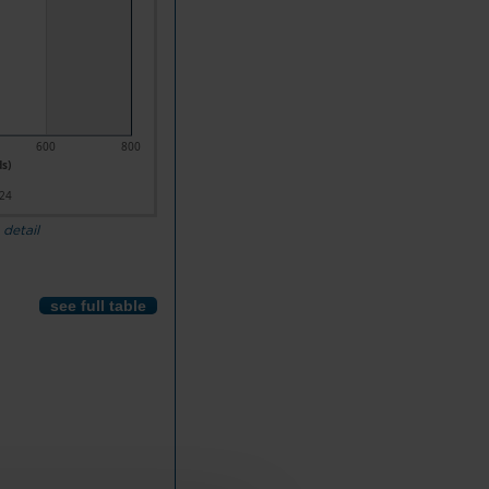
600
800
s)
24
 detail
see full table