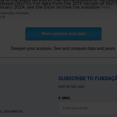
e Bouro
0
3
Pro
urposes (NUTS). For data from the 2013 Version of NUTS I
nuary 2024, see the Excel archive file available
here
.
0
61
e
Pro
NE | DGPJ/MJ, PORDATA
1
421
Pro
9-30
0
11
as de Basto
Pro
0
52
Pro
More options and data
0
170
es
Pro
e Basto
0
7
Pro
Deepen your analysis. See and compare data and years.
0
19
e Lanhoso
Pro
o Minho
0
9
Pro
1
128
a de Famalicão
Pro
25
//
Pro
SUBSCRIBE TO FUNDAÇ
57
2,904
politana do Porto
Pro
STAY IN THE LOOP.
0
18
Pro
0
38
Pro
E-MAIL
r
0
283
Pro
0
250
Pro
EL DOS SANTOS.
os
0
279
Pro