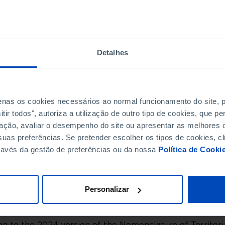
10
392
Pro
0
29
 Valdevez
Pro
2
21
Pro
Detalhes
0
13
Pro
2
23
Pro
1
13
de Coura
Pro
 Barca
0
29
Pro
penas os cookies necessários ao normal funcionamento do site,
1
56
 Lima
Pro
ir todos", autoriza a utilização de outro tipo de cookies, que 
2
24
Pro
ação, avaliar o desempenho do site ou apresentar as melhores o
2
164
 Castelo
Pro
uas preferências. Se pretender escolher os tipos de cookies, cl
a de Cerveira
0
20
Pro
ravés da gestão de preferências ou da nossa
Política de Cooki
0
509
Pro
0
11
Pro
0
116
Personalizar
Pro
0
265
Pro
0
53
de
Pro
g to the 2024 version of the Nomenclature of Territoria