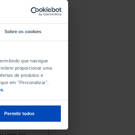
Sobre os cookies
 permitindo que navegue
permitem proporcionar uma
fertas de produtos e
ique em "Personalizar".
es
.
Permitir todos
l Units for