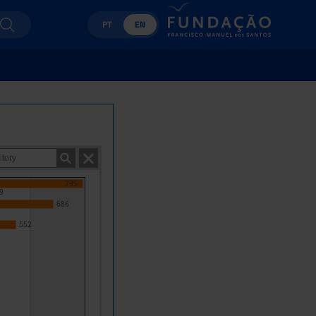
PT
EN
795
9
686
552