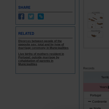
SHARE
RELATED
Divorces between people of the
opposite sex: total and by type of
marriage ceremony in Municipalities
Live births of mothers resident in
Portugal: outside marriage by
cohabitation of parents in
Municipalities
Records
Territ
Years
Portugal
Continente
Norte