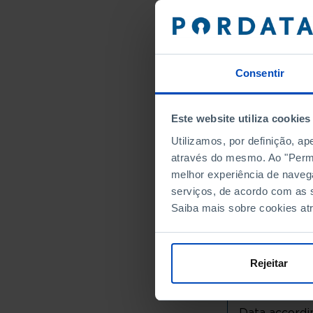
Alto Minho
Arcos de
Caminha
Consentir
Melgaço
Monção
Paredes 
Este website utiliza cookies
Ponte da
Utilizamos, por definição, a
Ponte de
através do mesmo. Ao "Permit
Valença
melhor experiência de naveg
Viana do
serviços, de acordo com as s
Vila Nov
Saiba mais sobre cookies at
Cávado
Amares
Rejeitar
Barcelos
Braga
Esposen
Data accordin