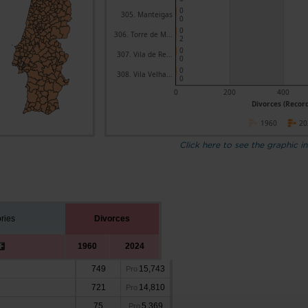
0
305. Manteigas
0
0
306. Torre de M...
2
0
307. Vila de Re...
0
0
308. Vila Velha...
0
0
200
400
Divorces (Record
1960
20
Click here to see the graphic in
ories
Divorces
1960
2024
749
15,743
Pro
721
14,810
Pro
75
5,369
Pro