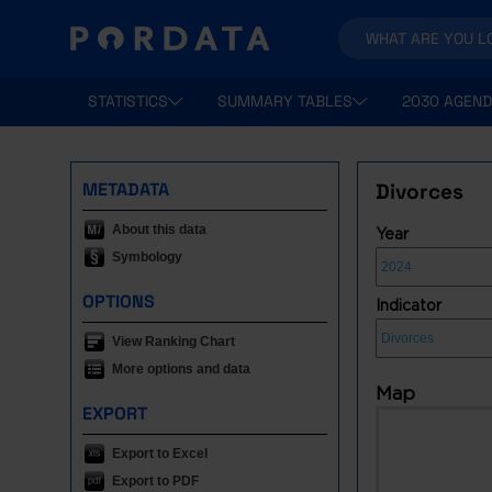
STATISTICS
SUMMARY TABLES
2030 AGEND
METADATA
Divorces
About this data
Year
Symbology
OPTIONS
Indicator
View Ranking Chart
More options and data
Map
EXPORT
Export to Excel
Export to PDF