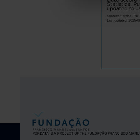
Terras d
Statistical P
updated to Ja
Vila Verd
Sources/Entities: I
Ave
Last updated: 2025-0
Cabeceir
Fafe
Guimarã
Mondim d
Póvoa d
Vieira d
Vila Nov
Vizela
Área Metro
Arouca
Espinho
Gondoma
Maia
PORDATA IS A PROJECT OF THE FUNDAÇÃO FRANCISCO MANU
Matosinh