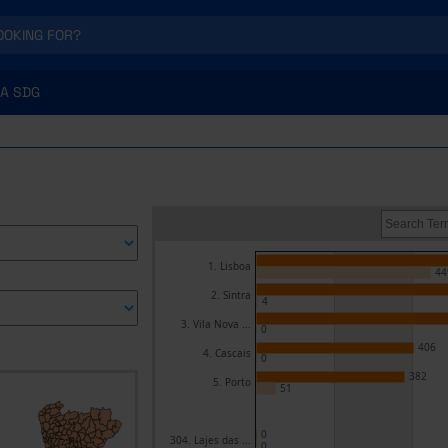
A SDG
1. Lisboa
44
2. Sintra
4
3. Vila Nova ...
0
406
4. Cascais
0
382
5. Porto
51
0
304. Lajes das ...
0