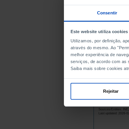
Norte
Consentir
Centro
Oeste e Val
Grande Lis
Este website utiliza cookies
Península 
Utilizamos, por definição, a
Alentejo
através do mesmo. Ao "Permit
Algarve
melhor experiência de naveg
serviços, de acordo com as s
Região Autó
Saiba mais sobre cookies at
Região Aut
Região Autó
Região Aut
Rejeitar
Data accordin
Statistical P
updated to Ja
Sources/Entities: I
Last updated: 2026-0