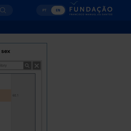
PT
EN
 sex
60.1