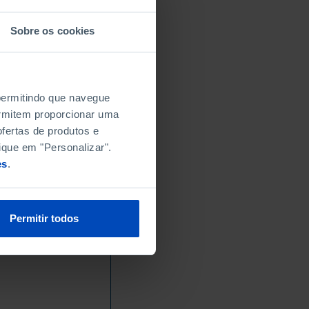
x
Sobre os cookies
x
x
x
x
 permitindo que navegue
x
permitem proporcionar uma
x
fertas de produtos e
ique em "Personalizar".
x
es
.
x
x
x
Permitir todos
l Units for
I and III,