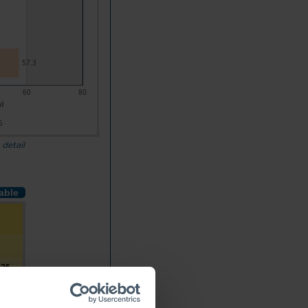
57.3
60
80
%)
5
 detail
table
025
4.5
4.2