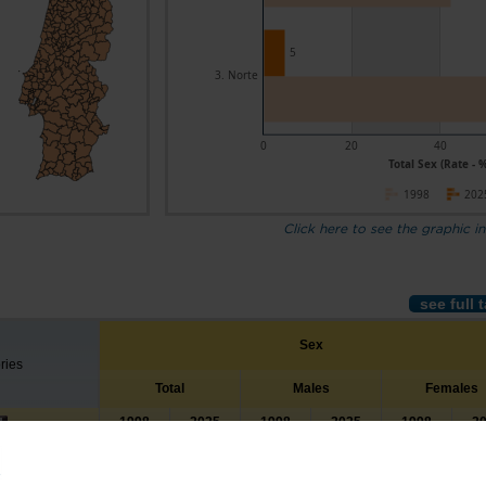
5
3. Norte
0
20
40
Total Sex (Rate - 
1998
202
Click here to see the graphic in
see full 
Sex
ories
Total
Males
Females
1998
2025
1998
2025
1998
2
46.8
6.1
52.5
7.6
41.1
46.2
5.6
51.7
6.9
40.7