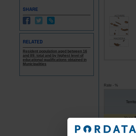
SHARE
RELATED
Resident population aged between 16
and 89: total and by highest level of
educational qualifications obtained in
Municipalities
Rate - %
Territ
Years
Portugal
Continente