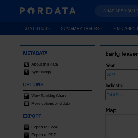
STATISTICS
SUMMARY TABLES
2030 AGEND
METADATA
Early leave
About this data
Year
Symbology
OPTIONS
Indicator
View Ranking Chart
More options and data
Map
EXPORT
Export to Excel
Export to PDF