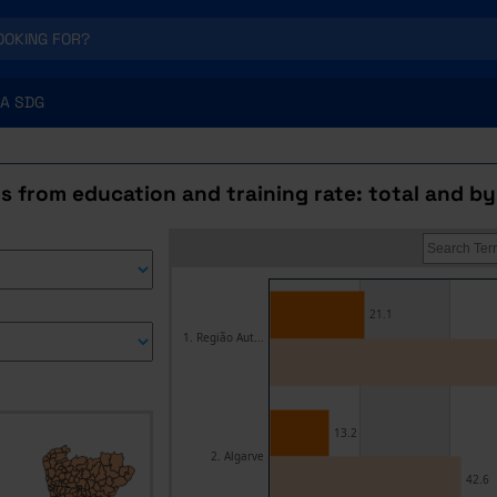
A SDG
rs from education and training rate: total and by
21.1
1. Região Aut...
13.2
2. Algarve
42.6