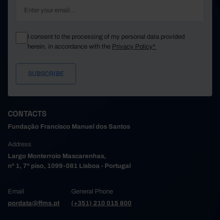
Póvoa de Varzim
18.39
15.28
1.95
18.02
12.20
2.81
Santa Maria da Feira
Santo Tirso
20.00
14.21
2.30
I consent to the processing of my personal data provided
herein, in accordance with the
Privacy Policy*
32.58
24.20
4.03
São João da Madeira
Trofa
18.37
12.26
1.39
18.59
12.44
2.63
Vale de Cambra
Valongo
18.50
12.95
2.31
17.80
12.46
2.63
Vila do Conde
CONTACTS
Vila Nova de Gaia
16.14
13.23
1.93
Fundação Francisco Manuel dos Santos
18.27
11.13
2.02
Alto Tâmega e Barroso
Boticas
13.66
7.66
1.99
Address
19.88
12.91
2.01
Largo Monterroio Mascarenhas,
Chaves
nº 1, 7º piso, 1099-081 Lisboa - Portugal
Montalegre
15.84
8.68
1.93
19.53
11.44
2.10
Ribeira de Pena
Email
General Phone
Valpaços
17.82
9.83
1.92
pordata@ffms.pt
(+351) 210 015 800
17.60
10.06
2.21
Vila Pouca de Aguiar