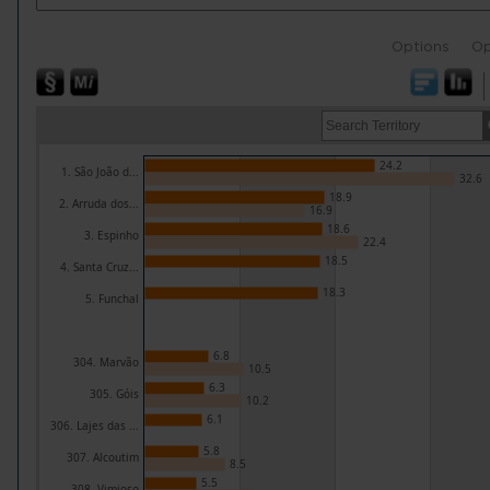
Options
Op
24.2
1. São João d...
32.6
18.9
2. Arruda dos...
16.9
18.6
3. Espinho
22.4
18.5
4. Santa Cruz...
18.3
5. Funchal
6.8
304. Marvão
10.5
6.3
305. Góis
10.2
6.1
306. Lajes das ...
5.8
307. Alcoutim
8.5
5.5
308. Vimioso