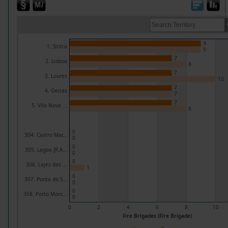
9
1. Sintra
9
7
2. Lisboa
8
7
3. Loures
10
7
4. Oeiras
7
7
5. Vila Nova ...
8
0
304. Castro Mar...
0
0
305. Lagoa [R.A...
0
0
306. Lajes das ...
1
0
307. Ponta do S...
0
0
308. Porto Moni...
0
0
2
4
6
8
10
Fire Brigades (Fire Brigade)