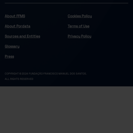
2
2
Cinfães
Felgueiras
2
2
About FFMS
Cookies Policy
1
1
Lousada
About Pordata
Terms of Use
Marco de Canaveses
1
1
Sources and Entities
Privacy Policy
2
2
Paços de Ferreira
Glossary
Penafiel
3
3
1
1
Resende
Press
Douro
28
27
6
5
Alijó
COPYRIGHT © 2024 FUNDAÇÃO FRANCISCO MANUEL DOS SANTOS.
ALL RIGHTS RESERVED
Armamar
1
1
1
1
Carrazeda de Ansiães
Freixo de Espada à Cinta
1
1
1
1
Lamego
Mesão Frio
1
1
1
1
Moimenta da Beira
Murça
1
1