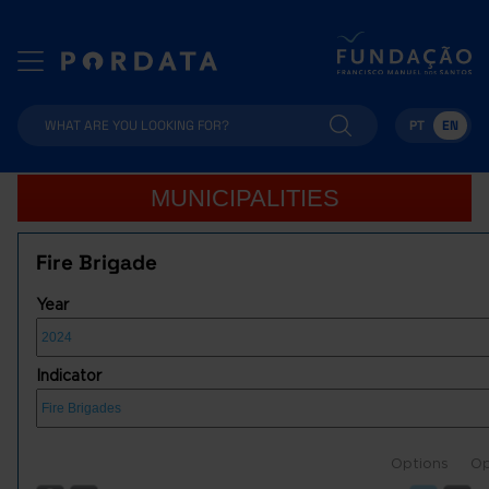
PT
EN
MUNICIPALITIES
Fire Brigade
Year
Indicator
Options
Op