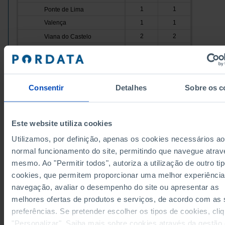
1
1
Ponte de Lima
Valença
1
1
2
2
Viana do Castelo
Vila Nova de Cerveira
1
1
10
10
Cávado
Amares
1
1
Consentir
Detalhes
Sobre os c
3
3
Barcelos
Braga
2
2
2
2
Esposende
Este website utiliza cookies
Data according to the 2024 version of the Nomenc
Terras de Bouro
1
1
of Territorial Units for Statistical Purposes (NUTS).
Utilizamos, por definição, apenas os cookies necessários ao
data from the 2013 Version of NUTS II and III, upda
1
1
Vila Verde
January 2024, see the Excel archive file available
h
normal funcionamento do site, permitindo que navegue atrav
Ave
12
11
Sources/Entities: INE, PORDATA
mesmo. Ao "Permitir todos", autoriza a utilização de outro ti
Last updated: 2025-12-15
1
1
Cabeceiras de Basto
cookies, que permitem proporcionar uma melhor experiência
Fafe
1
1
navegação, avaliar o desempenho do site ou apresentar as
melhores ofertas de produtos e serviços, de acordo com as
3
2
Guimarães
preferências. Se pretender escolher os tipos de cookies, cli
Mondim de Basto
1
1
RELATED
"Personalizar". Saiba mais sobre cookies através da gestão