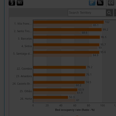
102
1. Vila Franc...
85.1
99.2
2. Santo Tirs...
68.6
96.5
3. Barcelos
95.7
4. Sintra
93
95.6
5. Santiago d...
84.9
76.2
22. Coimbra
75.1
23. Amadora
74.5
24. Castelo Br...
60.2
63.9
25. Olhão
61.9
50.3
26. Horta
61
0
20
40
60
80
100
1
Bed occupancy rate (Ratio - %)