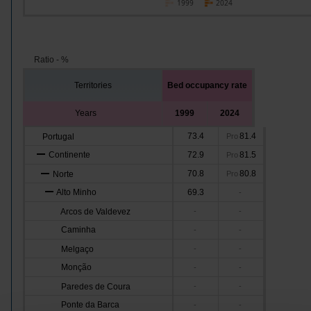
1999
2024
Ratio - %
Territories
Bed occupancy rate
Years
1999
2024
73.4
81.4
Portugal
Pro
Continente
72.9
81.5
Pro
70.8
80.8
Norte
Pro
Alto Minho
69.3
-
Arcos de Valdevez
-
-
Caminha
-
-
Melgaço
-
-
Monção
-
-
Paredes de Coura
-
-
Ponte da Barca
-
-