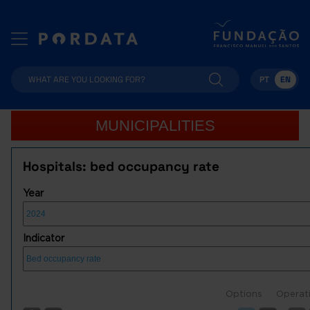
PT
EN
MUNICIPALITIES
Hospitals: bed occupancy rate
Year
Indicator
Options
Operat