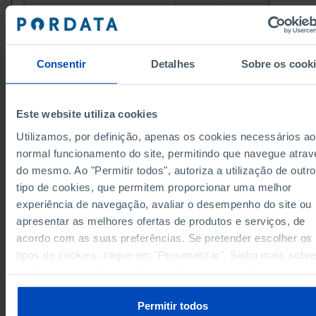
81.9
Ponte de Lima
-
Valença
-
-
67.7
Viana do Castelo
-
Consentir
Detalhes
Sobre os cook
Vila Nova de Cerveira
-
-
77.4
83.7
Cávado
Pro
Amares
-
-
Este website utiliza cookies
96.5
Barcelos
-
Pro
Utilizamos, por definição, apenas os cookies necessários ao
Braga
79.8
83.2
Pro
normal funcionamento do site, permitindo que navegue atrav
Esposende
-
-
do mesmo. Ao "Permitir todos", autoriza a utilização de outro
Data according to the 2024 version of the
Terras de Bouro
-
-
tipo de cookies, que permitem proporcionar uma melhor
Nomenclature of Territorial Units for Statistical
Purposes (NUTS). For data from the 2013 Version o
experiência de navegação, avaliar o desempenho do site ou
Vila Verde
-
-
NUTS II and III, updated to January 2024, see the
Excel archive file available
here
.
apresentar as melhores ofertas de produtos e serviços, de
Ave
62.8
-
Pro
Sources/Entities: INE; DGS/MS (until 2005) | INE (as from 2016), PORDATA
acordo com as suas preferências. Se pretender escolher os
Cabeceiras de Basto
-
-
Last updated: 2026-04-07
tipos de cookies, clique em "Personalizar". Saiba mais sobre
Fafe
59.9
-
cookies através da gestão de preferências ou da nossa
Guimarães
-
-
Política de Cookies
.
Mondim de Basto
-
-
Permitir todos