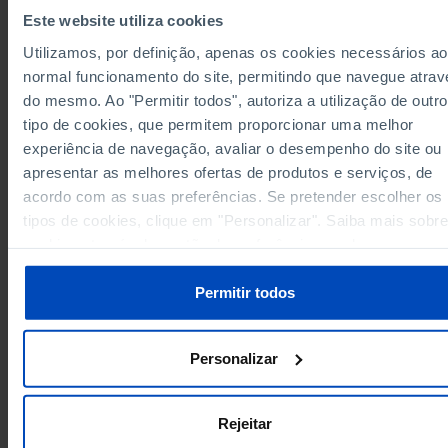
Este website utiliza cookies
132.9
164.0
10.8
Algarve
Região Autónoma dos Açores
77.7
79.5
5.4
Utilizamos, por definição, apenas os cookies necessários ao
77.7
79.5
5.4
Região Autónoma dos Açores
normal funcionamento do site, permitindo que navegue atrav
do mesmo. Ao "Permitir todos", autoriza a utilização de outro
Região Autónoma da Madeira
67.5
90.3
10.9
tipo de cookies, que permitem proporcionar uma melhor
67.5
90.3
10.9
Região Autónoma da Madeira
experiência de navegação, avaliar o desempenho do site ou
Data according to the 2024 version of the
apresentar as melhores ofertas de produtos e serviços, de
Nomenclature of Territorial Units for Statistical
Purposes (NUTS). For data from the 2013 Version o
acordo com as suas preferências. Se pretender escolher os
NUTS II and III, updated to January 2024, see the
Excel archive file available
here
.
tipos de cookies, clique em "Personalizar". Saiba mais sobre
Sources/Entities: INE, PORDATA
cookies através da gestão de preferências ou da nossa
Last updated: 2026-02-10
Política de Cookies
.
Permitir todos
Personalizar
Rejeitar
PORDATA IS A PROJECT OF THE FUNDAÇÃO FRANCISCO MANUEL DOS