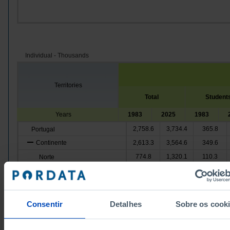
Individual - Thousands
Territories
Total
Student
Years
1983
2025
1983
2,758.6
3,734.4
365.8
Portugal
Continente
2,613.3
3,564.6
349.6
774.8
1,320.1
110.3
Norte
Centro
648.0
x
x
319.1
Oeste e Vale do Tejo
x
x
Grande Lisboa
661.6
x
x
Consentir
Detalhes
Sobre os cook
277.5
Península de Setúbal
x
x
Alentejo
174.3
x
x