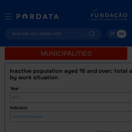
PT
EN
MUNICIPALITIES
Inactive population aged 16 and over: total 
by work situation
Year
Indicator
Options
Operat