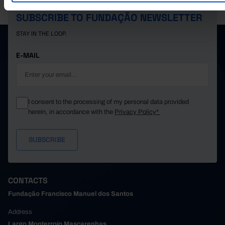
SANTOS.
SUBSCRIBE TO FUNDAÇÃO NEWSLETTER
STAY IN THE LOOP.
E-MAIL
I consent to the processing of my personal data provided
herein, in accordance with the
Privacy Policy*
CONTACTS
Fundação Francisco Manuel dos Santos
Address
Largo Monterroio Mascarenhas,