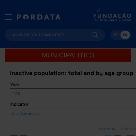
PT
EN
MUNICIPALITIES
Inactive population: total and by age group
Year
Indicator
Options
Operat