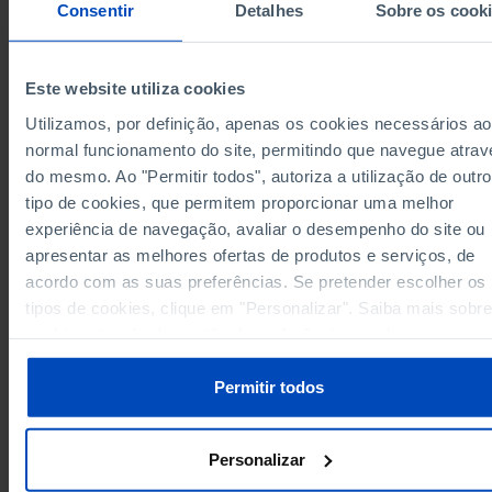
Consentir
Detalhes
Sobre os cook
Região Autónoma dos Açores
147.5
115.6
69.8
147.5
115.6
69.8
Região Autónoma dos Açores
Região Autónoma da Madeira
139.6
123.5
72.0
Este website utiliza cookies
139.6
123.5
72.0
Região Autónoma da Madeira
Utilizamos, por definição, apenas os cookies necessários ao
Data according to the 2024 version of the
normal funcionamento do site, permitindo que navegue atrav
Nomenclature of Territorial Units for Statistical
Purposes (NUTS). For data from the 2013 Version o
do mesmo. Ao "Permitir todos", autoriza a utilização de outro
NUTS II and III, updated to January 2024, see the
tipo de cookies, que permitem proporcionar uma melhor
Excel archive file available
here
.
experiência de navegação, avaliar o desempenho do site ou
Sources/Entities: INE, PORDATA
Last updated: 2026-02-12
apresentar as melhores ofertas de produtos e serviços, de
acordo com as suas preferências. Se pretender escolher os
tipos de cookies, clique em "Personalizar". Saiba mais sobre
cookies através da gestão de preferências ou da nossa
Política de Cookies
.
RELATED
Permitir todos
Labour force: total and by age group in Municipalities
Inactive population aged 16 and over: total and by sex in Municipalities
Personalizar