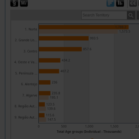
1,788.2
1. Norte
1,573.5
993.5
2. Grande Lis...
857.6
3. Centro
434.2
4. Oeste e Va...
407.2
5. Península ...
236
6. Alentejo
235.8
7. Algarve
195.1
123.5
8. Região Aut...
139.6
115.6
9. Região Aut...
147.5
0
500
1,000
1,500
2,
Total Age groups (Individual - Thousands)