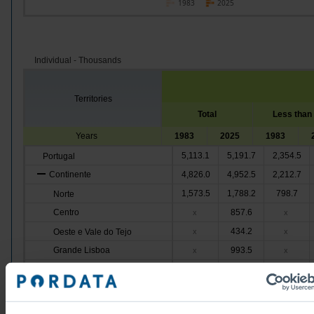
1983
2025
Individual - Thousands
Territories
Total
Less than
Years
1983
2025
1983
5,113.1
5,191.7
2,354.5
Portugal
Continente
4,826.0
4,952.5
2,212.7
1,573.5
1,788.2
798.7
Norte
Centro
857.6
x
x
434.2
Oeste e Vale do Tejo
x
x
Grande Lisboa
993.5
x
x
407.2
Península de Setúbal
x
x
Alentejo
236.0
x
x
195.1
235.8
62.2
Algarve