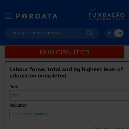
PT
EN
MUNICIPALITIES
Labour force: total and by highest level of
education completed
Year
Indicator
Options
Operat