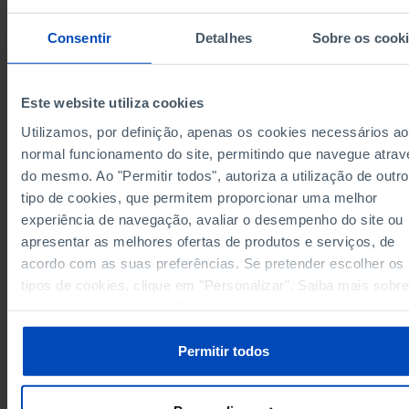
Alentejo
239.5
x
x
182.1
260.5
15.7
Algarve
Consentir
Detalhes
Sobre os cook
Região Autónoma dos Açores
98.7
126.6
9.4
98.7
126.6
9.4
Região Autónoma dos Açores
Este website utiliza cookies
Região Autónoma da Madeira
114.5
138.3
16.7
Utilizamos, por definição, apenas os cookies necessários ao
114.5
138.3
16.7
Região Autónoma da Madeira
normal funcionamento do site, permitindo que navegue atrav
Data according to the 2024 version of the
Nomenclature of Territorial Units for Statistical
do mesmo. Ao "Permitir todos", autoriza a utilização de outro
Purposes (NUTS). For data from the 2013 Version o
tipo de cookies, que permitem proporcionar uma melhor
NUTS II and III, updated to January 2024, see the
Excel archive file available
here
.
experiência de navegação, avaliar o desempenho do site ou
Sources/Entities: INE, PORDATA
apresentar as melhores ofertas de produtos e serviços, de
Last updated: 2026-02-10
acordo com as suas preferências. Se pretender escolher os
tipos de cookies, clique em "Personalizar". Saiba mais sobre
cookies através da gestão de preferências ou da nossa
Política de Cookies
.
RELATED
Permitir todos
Employment: total and by highest level of education completed in
Municipalities