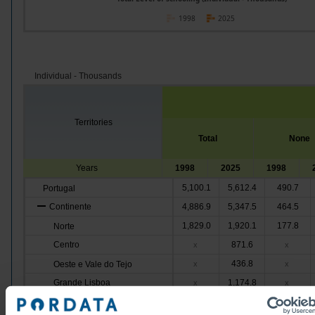
1998
2025
Individual - Thousands
Territories
Total
None
Years
1998
2025
1998
5,100.1
5,612.4
490.7
Portugal
Continente
4,886.9
5,347.5
464.5
1,829.0
1,920.1
177.8
Norte
Centro
871.6
x
x
436.8
Oeste e Vale do Tejo
x
x
Grande Lisboa
1,174.8
x
x
444.1
Península de Setúbal
x
x