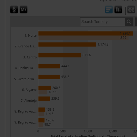
1,920.1
1. Norte
1,829
1,174.8
2. Grande Lis...
871.6
3. Centro
444.1
4. Península ...
436.8
5. Oeste e Va...
260.5
6. Algarve
182.1
239.5
7. Alentejo
138.3
8. Região Aut...
114.5
126.6
9. Região Aut...
98.7
0
500
1,000
1,500
2,
Total Level of schooling (Individual - Thousands)