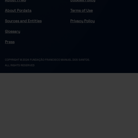
About FFMS
Cookies Policy
Baião
139
102
88
About Pordata
Terms of Use
158
42
126
Castelo de Paiva
Sources and Entities
Privacy Policy
Celorico de Basto
84
77
56
164
35
107
Cinfães
Glossary
Felgueiras
428
264
361
Press
399
222
321
Lousada
Marco de Canaveses
350
116
247
COPYRIGHT © 2024 FUNDAÇÃO FRANCISCO MANUEL DOS SANTOS.
302
152
288
Paços de Ferreira
ALL RIGHTS RESERVED
Penafiel
366
311
253
98
27
65
Resende
Douro
1,450
483
1,033
84
22
52
Alijó
Armamar
55
10
33
51
38
32
Carrazeda de Ansiães
Freixo de Espada à Cinta
20
2
17
187
50
150
Lamego
Mesão Frio
28
11
14