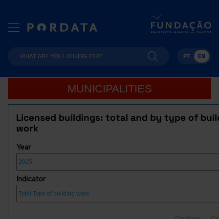
PT
EN
MUNICIPALITIES
Licensed buildings: total and by type of bui
work
Year
Indicator
Options
Op