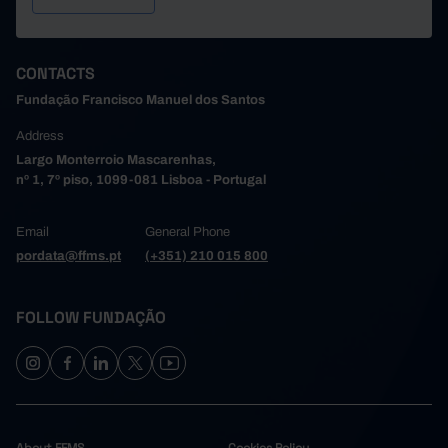
803
256
699
Santa Maria da Feira
Santo Tirso
571
141
442
38
17
22
São João da Madeira
CONTACTS
Trofa
0
64
0
Fundação Francisco Manuel dos Santos
197
76
136
Vale de Cambra
Address
Valongo
374
68
295
Largo Monterroio Mascarenhas,
442
278
321
Vila do Conde
nº 1, 7º piso, 1099-081 Lisboa - Portugal
Vila Nova de Gaia
804
448
750
756
262
623
Alto Tâmega e Barroso
Email
General Phone
Boticas
88
12
68
pordata@ffms.pt
(+351) 210 015 800
169
75
168
Chaves
Montalegre
179
59
131
FOLLOW FUNDAÇÃO
49
12
28
Ribeira de Pena
Valpaços
128
50
124
143
54
104
Vila Pouca de Aguiar
Tâmega e Sousa
2,860
1,612
2,228
372
264
316
Amarante