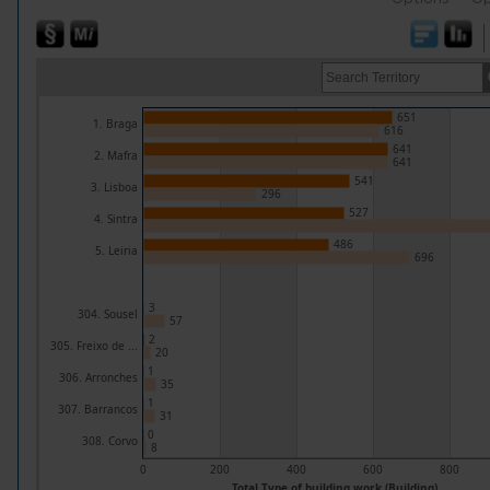
651
1. Braga
616
641
2. Mafra
641
541
3. Lisboa
296
527
4. Sintra
486
5. Leiria
696
3
304. Sousel
57
2
305. Freixo de ...
20
1
306. Arronches
35
1
307. Barrancos
31
0
308. Corvo
8
0
200
400
600
800
Total Type of building work (Building)