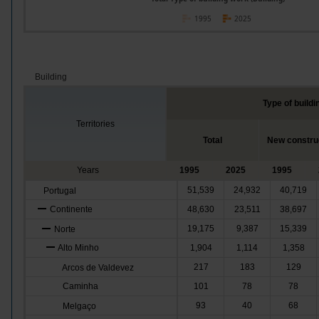
1995
2025
Building
Type of build
Territories
Total
New constru
Years
1995
2025
1995
51,539
24,932
40,719
Portugal
Continente
48,630
23,511
38,697
19,175
9,387
15,339
Norte
Alto Minho
1,904
1,114
1,358
217
183
129
Arcos de Valdevez
Caminha
101
78
78
93
40
68
Melgaço