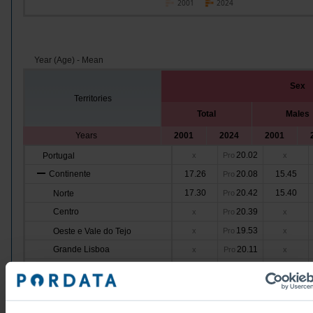
2001
2024
Year (Age) - Mean
Sex
Territories
Total
Males
Years
2001
2024
2001
20.02
Portugal
x
Pro
x
Continente
17.26
20.08
15.45
Pro
17.30
20.42
15.40
Norte
Pro
Centro
20.39
x
Pro
x
19.53
Oeste e Vale do Tejo
x
Pro
x
Grande Lisboa
20.11
x
Pro
x
19.45
Península de Setúbal
x
Pro
x
Alentejo
19.74
x
Pro
x
17.62
19.66
15.74
Algarve
Pro