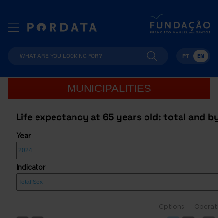
PT
EN
MUNICIPALITIES
Life expectancy at 65 years old: total and b
Year
Indicator
Options
Operat