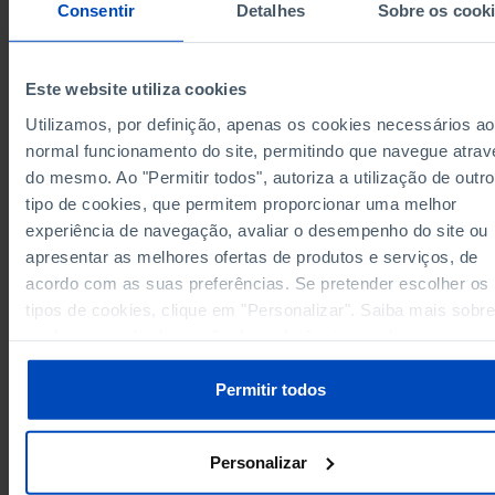
Consentir
Detalhes
Sobre os cook
Região Autónoma dos Açores
15.01
17.83
13.00
Pro
15.01
17.83
13.00
Região Autónoma dos Açores
Pro
Região Autónoma da Madeira
15.41
18.56
13.32
Pro
Este website utiliza cookies
15.41
18.56
13.32
Região Autónoma da Madeira
Pro
Utilizamos, por definição, apenas os cookies necessários ao
Data according to the 2024 version of the
normal funcionamento do site, permitindo que navegue atrav
Nomenclature of Territorial Units for Statistical
Purposes (NUTS). For data from the 2013 Version o
do mesmo. Ao "Permitir todos", autoriza a utilização de outro
NUTS II and III, updated to January 2024, see the
tipo de cookies, que permitem proporcionar uma melhor
Excel archive file available
here
.
experiência de navegação, avaliar o desempenho do site ou
Sources/Entities: INE, PORDATA
Last updated: 2026-06-26
apresentar as melhores ofertas de produtos e serviços, de
acordo com as suas preferências. Se pretender escolher os
tipos de cookies, clique em "Personalizar". Saiba mais sobre
cookies através da gestão de preferências ou da nossa
Política de Cookies
.
RELATED
Permitir todos
Crude death rate in Municipalities
Longevity index in Municipalities
Personalizar