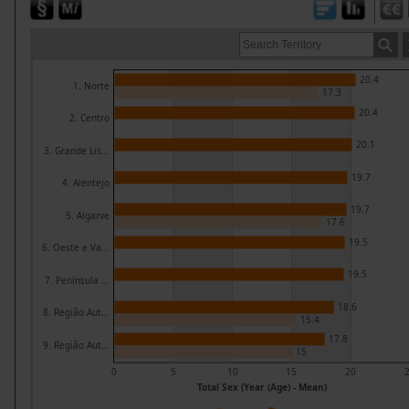
20.4
1. Norte
17.3
20.4
2. Centro
20.1
3. Grande Lis...
19.7
4. Alentejo
19.7
5. Algarve
17.6
19.5
6. Oeste e Va...
19.5
7. Península ...
18.6
8. Região Aut...
15.4
17.8
9. Região Aut...
15
0
5
10
15
20
Total Sex (Year (Age) - Mean)