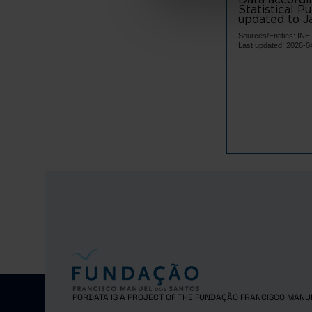
Terras d
Statistical P
updated to Ja
Vila Verd
Sources/Entities: I
Ave
Last updated: 2026-0
Cabeceir
Fafe
Guimarã
Mondim d
Póvoa d
Vieira d
Vila Nov
Vizela
Área Metro
Arouca
Espinho
Gondoma
Maia
PORDATA IS A PROJECT OF THE FUNDAÇÃO FRANCISCO MANU
Matosinh