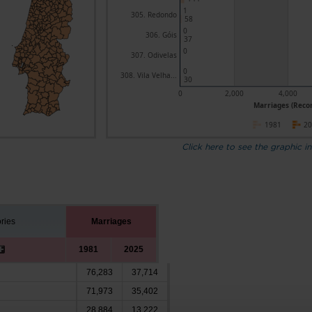
1
305. Redondo
58
0
306. Góis
37
0
307. Odivelas
0
308. Vila Velha...
30
0
2,000
4,000
Marriages (Recor
1981
2
Click here to see the graphic in
ories
Marriages
1981
2025
76,283
37,714
71,973
35,402
28,884
13,222