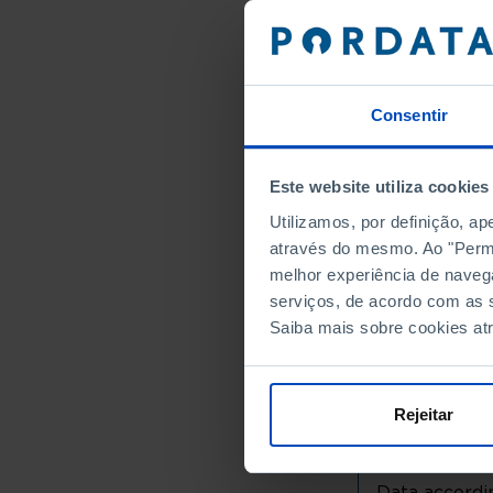
Alto Minho
Arcos de
Caminha
Consentir
Melgaço
Monção
Paredes 
Este website utiliza cookies
Ponte da
Utilizamos, por definição, a
Ponte de
através do mesmo. Ao "Permit
Valença
melhor experiência de naveg
Viana do
serviços, de acordo com as s
Vila Nov
Saiba mais sobre cookies at
Cávado
Amares
Rejeitar
Barcelos
Braga
Esposen
Data accordin