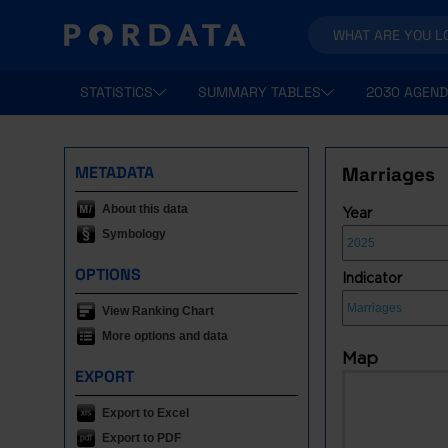
STATISTICS
SUMMARY TABLES
2030 AGEND
METADATA
Marriages
About this data
Year
Symbology
OPTIONS
Indicator
View Ranking Chart
More options and data
Map
EXPORT
Export to Excel
Export to PDF