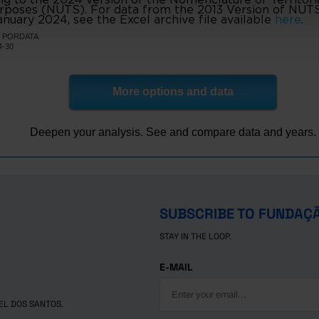
e Bouro
98
20
urposes (NUTS). For data from the 2013 Version of NUTS I
nuary 2024, see the Excel archive file available
here
.
416
201
e
NE, PORDATA
3,183
1,443
4-30
146
64
as de Basto
405
178
More options and data
1,305
414
es
e Basto
88
22
Deepen your analysis. See and compare data and years.
186
98
e Lanhoso
o Minho
152
24
901
503
a de Famalicão
140
//
SUBSCRIBE TO FUNDAÇ
12,478
6,812
politana do Porto
STAY IN THE LOOP.
197
52
340
303
E-MAIL
r
1,050
411
532
492
EL DOS SANTOS.
os
1,072
591