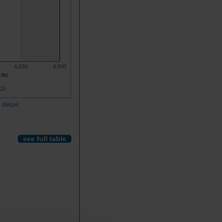
6,000
8,000
ds)
025
 detail
see full table