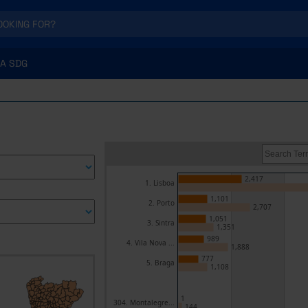
A SDG
2,417
1. Lisboa
1,101
2. Porto
2,707
1,051
3. Sintra
1,351
989
4. Vila Nova ...
1,888
777
5. Braga
1,108
1
304. Montalegre...
144