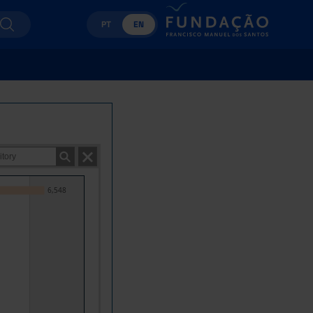
PT
EN
6,548