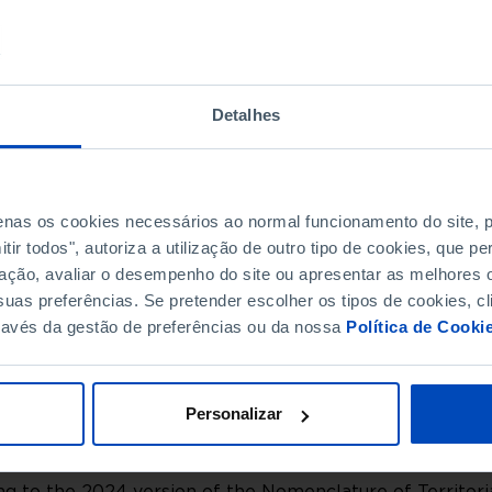
2,285
854
328
55
 Valdevez
106
51
Detalhes
116
12
215
46
113
20
de Coura
 Barca
130
29
penas os cookies necessários ao normal funcionamento do site,
374
189
 Lima
ir todos", autoriza a utilização de outro tipo de cookies, que 
117
52
ação, avaliar o desempenho do site ou apresentar as melhores o
705
362
 Castelo
uas preferências. Se pretender escolher os tipos de cookies, cl
a de Cerveira
81
38
ravés da gestão de preferências ou da nossa
Política de Cooki
2,854
1,692
214
71
771
475
Personalizar
1,108
777
247
148
de
g to the 2024 version of the Nomenclature of Territoria