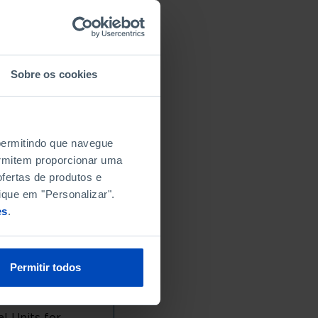
Sobre os cookies
 permitindo que navegue
permitem proporcionar uma
fertas de produtos e
ique em "Personalizar".
es
.
Permitir todos
l Units for