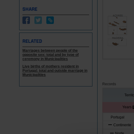
SHARE
RELATED
Marriages between people of the
opposite sex: total and by type of
ceremony in Municipalities
Live births of mothers resident in
Portugal: total and outside marriage in
Municipalities
Records
Territ
Years
Portugal
Continente
Norte