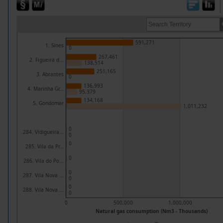
591,271
1. Sines
0
267,461
2. Figueira d...
138,514
251,165
3. Abrantes
0
136,993
4. Marinha Gr...
95,379
134,168
5. Gondomar
1,011,232
0
284. Vidigueira...
0
0
285. Vila da Pr...
0
286. Vila do Po...
0
287. Vila Nova ...
0
0
288. Vila Nova ...
0
0
500,000
1,000,000
Natural gas consumption (Nm3 - Thousands)