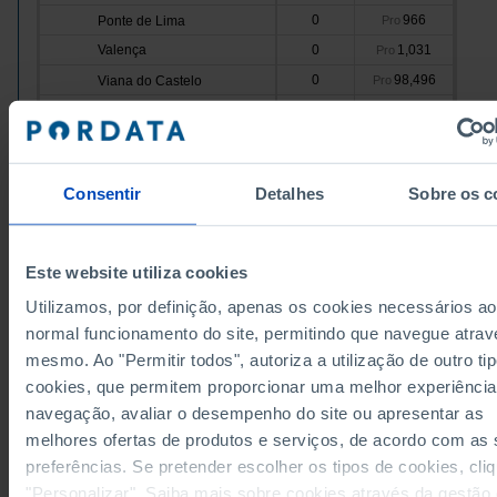
0
966
Ponte de Lima
Pro
Valença
0
1,031
Pro
0
98,496
Viana do Castelo
Pro
Vila Nova de Cerveira
0
1,689
Pro
26,434
69,087
Cávado
Pro
Amares
0
39
Pro
Consentir
Detalhes
Sobre os c
21,768
32,276
Barcelos
Pro
Braga
4,307
30,779
Pro
359
4,335
Esposende
Pro
Este website utiliza cookies
Data according to the 2024 version of the Nomenc
Terras de Bouro
0
72
Pro
of Territorial Units for Statistical Purposes (NUTS).
Utilizamos, por definição, apenas os cookies necessários ao
data from the 2013 Version of NUTS II and III, upda
0
1,587
Vila Verde
Pro
January 2024, see the Excel archive file available
h
normal funcionamento do site, permitindo que navegue atrav
Ave
103,755
137,439
Pro
Sources/Entities: DGEG/MAE, PORDATA
mesmo. Ao "Permitir todos", autoriza a utilização de outro ti
Last updated: 2025-12-03
0
139
Cabeceiras de Basto
Pro
cookies, que permitem proporcionar uma melhor experiência
Fafe
0
14,339
Pro
navegação, avaliar o desempenho do site ou apresentar as
melhores ofertas de produtos e serviços, de acordo com as
52,534
56,404
Guimarães
Pro
preferências. Se pretender escolher os tipos de cookies, cli
Mondim de Basto
0
0
Pro
RELATED
"Personalizar". Saiba mais sobre cookies através da gestão