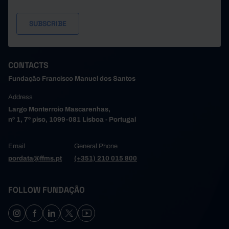
Trofa
18,686
9,084
Pro
0
5,978
Vale de Cambra
Pro
Valongo
5,882
4,777
Pro
4,577
10,546
Vila do Conde
Pro
Vila Nova de Gaia
29,954
66,622
Pro
CONTACTS
2,554
5,127
Alto Tâmega e Barroso
Pro
Fundação Francisco Manuel dos Santos
Boticas
0
108
Pro
Address
2,554
3,434
Chaves
Pro
Largo Monterroio Mascarenhas,
Montalegre
0
243
Pro
nº 1, 7º piso, 1099-081 Lisboa - Portugal
0
263
Ribeira de Pena
Pro
Valpaços
0
247
Pro
Email
General Phone
pordata@ffms.pt
(+351) 210 015 800
0
833
Vila Pouca de Aguiar
Pro
Tâmega e Sousa
0
12,409
Pro
0
1,994
Amarante
Pro
FOLLOW FUNDAÇÃO
Baião
0
337
Pro
0
0
Castelo de Paiva
Pro
Celorico de Basto
0
433
Pro