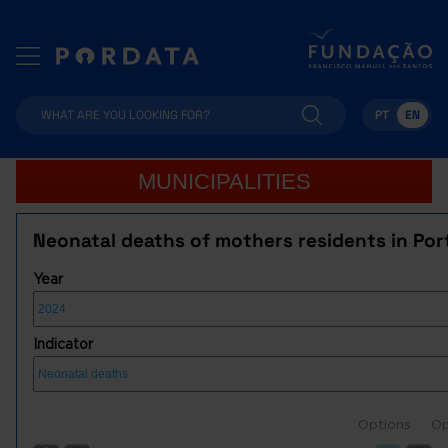
PT
EN
MUNICIPALITIES
Neonatal deaths of mothers residents in Por
Year
Indicator
Options
Op