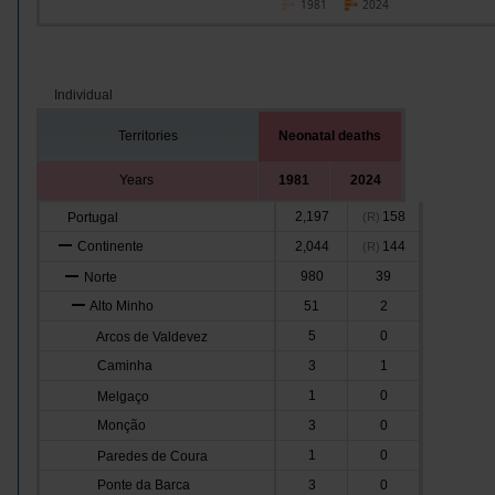
1981
2024
Individual
Territories
Neonatal deaths
Years
1981
2024
2,197
158
Portugal
(R)
Continente
2,044
144
(R)
980
39
Norte
Alto Minho
51
2
5
0
Arcos de Valdevez
Caminha
3
1
1
0
Melgaço
Monção
3
0
1
0
Paredes de Coura
Ponte da Barca
3
0