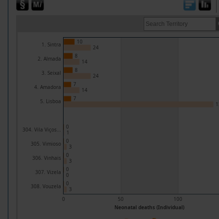
10
1. Sintra
24
8
2. Almada
14
8
3. Seixal
24
7
4. Amadora
14
7
5. Lisboa
1
0
304. Vila Viços...
1
0
305. Vimioso
3
0
306. Vinhais
3
0
307. Vizela
0
0
308. Vouzela
3
0
50
100
Neonatal deaths (Individual)