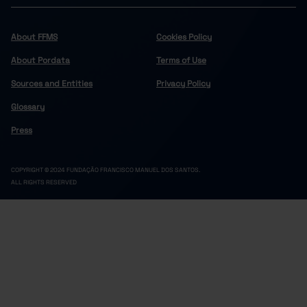
5
0
Cinfães
Felgueiras
23
2
About FFMS
Cookies Policy
9
0
Lousada
About Pordata
Terms of Use
Marco de Canaveses
13
0
Sources and Entities
Privacy Policy
10
2
Paços de Ferreira
Glossary
Penafiel
15
1
3
0
Resende
Press
Douro
109
1
6
1
Alijó
COPYRIGHT © 2024 FUNDAÇÃO FRANCISCO MANUEL DOS SANTOS.
ALL RIGHTS RESERVED
Armamar
2
0
1
0
Carrazeda de Ansiães
Freixo de Espada à Cinta
0
0
13
0
Lamego
Mesão Frio
1
0
8
0
Moimenta da Beira
Murça
6
0