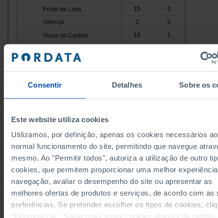
15
0
Ponte de Lima
Valença
2
0
16
1
Viana do Castelo
Vila Nova de Cerveira
2
0
124
8
Cávado
Amares
4
0
Consentir
Detalhes
Sobre os c
40
3
Barcelos
Braga
35
3
23
1
Esposende
Este website utiliza cookies
Data according to the 2024 version of the Nomenc
Terras de Bouro
3
0
of Territorial Units for Statistical Purposes (NUTS).
Utilizamos, por definição, apenas os cookies necessários ao
data from the 2013 Version of NUTS II and III, upda
19
1
Vila Verde
January 2024, see the Excel archive file available
h
normal funcionamento do site, permitindo que navegue atrav
Ave
128
2
Sources/Entities: INE, PORDATA
mesmo. Ao "Permitir todos", autoriza a utilização de outro ti
Last updated: 2026-05-05
9
0
Cabeceiras de Basto
cookies, que permitem proporcionar uma melhor experiência
Fafe
16
0
navegação, avaliar o desempenho do site ou apresentar as
melhores ofertas de produtos e serviços, de acordo com as
55
1
Guimarães
preferências. Se pretender escolher os tipos de cookies, cli
Mondim de Basto
6
0
RELATED
"Personalizar". Saiba mais sobre cookies através da gestão