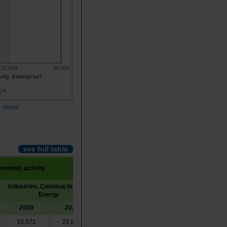
20,000
30,000
vity (Enterprise)
024
 detail
see full table
conomic activity
Industries, Construction and
Services
Energy
2009
2024
2009
2024
15,572
21,866
129,249
213,615