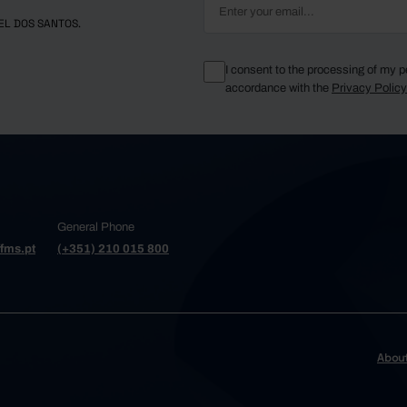
2,075
2,756
12
30
EL DOS SANTOS.
os
2,689
3,818
9
35
751
955
12
30
 de Azeméis
I consent to the processing of my p
840
1,370
9
22
accordance with the
Privacy Polic
4,552
10,502
17
64
 Varzim
853
1,495
44
46
1,787
2,250
6
15
ria da Feira
so
746
958
6
26
338
477
0
3
 da Madeira
General Phone
480
694
4
14
fms.pt
(+351) 210 015 800
229
296
3
15
Cambra
1,250
1,613
6
27
975
1,400
22
40
Conde
a de Gaia
4,250
12,959
20
93
960
1,385
47
330
ga e Barroso
Abou
47
77
0
24
481
593
20
70