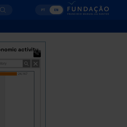
PT
EN
onomic activity
24,167