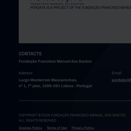
Maia
PORDATA IS A PROJECT OF THE FUNDAÇÃO FRANCISCO MANU
Matosinh
Oliveira
Paredes
Porto
Póvoa de
Santa Ma
CONTACTS
Santo Tir
Fundação Francisco Manuel dos Santos
São João
Address
Email
Trofa
Largo Monterroio Mascarenhas,
pordata@f
Vale de 
nº 1, 7º piso, 1099-081 Lisboa - Portugal
Valongo
Vila do 
Vila Nov
Alto Tâme
COPYRIGHT © 2024 FUNDAÇÃO FRANCISCO MANUEL DOS SANTOS.
ALL RIGHTS RESERVED
Boticas
Cookies Policy
Terms of Use
Privacy Policy
Chaves