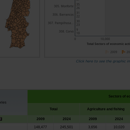
35
305. Monforte
26
31
306. Barrancos
22
30
307. Pampilhosa...
23
9
308. Corvo
10
0
10,000
Total Sectors of economic acti
2009
2
Click here to see the graphic in
Sectors of e
ories
Total
Agriculture and fishing
2009
2024
2009
2024
148,477
245,501
3,656
10,020