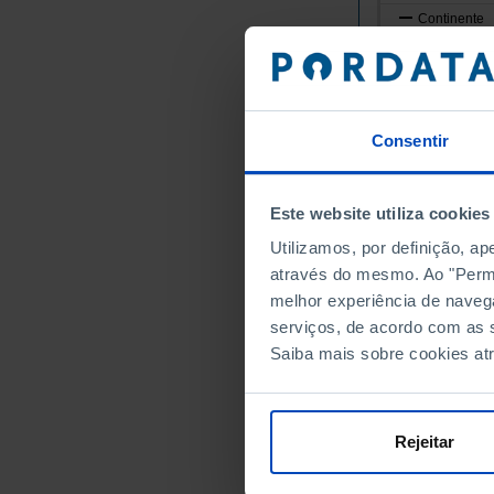
Continente
Norte
Alto Minho
Arcos de
Caminha
Consentir
Melgaço
Monção
Este website utiliza cookies
Paredes 
Utilizamos, por definição, a
Ponte da
através do mesmo. Ao "Permit
Ponte de
melhor experiência de naveg
Valença
serviços, de acordo com as s
Viana do
Saiba mais sobre cookies at
Vila Nov
Cávado
Amares
Rejeitar
Barcelos