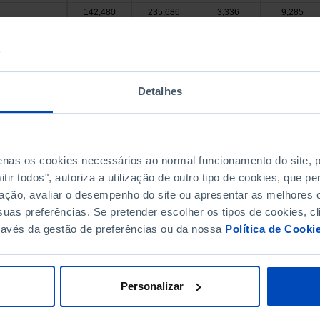
142,480
235,686
3,336
9,285
45,547
78,377
787
3,705
2,728
4,558
67
316
223
403
5
59
 Valdevez
235
358
17
8
Detalhes
58
127
2
30
207
456
1
49
72
151
2
16
de Coura
penas os cookies necessários ao normal funcionamento do site,
 Barca
115
195
1
32
ir todos", autoriza a utilização de outro tipo de cookies, que 
396
651
11
61
 Lima
ação, avaliar o desempenho do site ou apresentar as melhores o
179
400
1
11
uas preferências. Se pretender escolher os tipos de cookies, cl
1,120
1,620
24
36
 Castelo
ravés da gestão de preferências ou da nossa
Política de Cooki
a de Cerveira
123
197
3
14
5,211
8,788
89
213
187
313
3
12
Personalizar
1,336
1,872
30
63