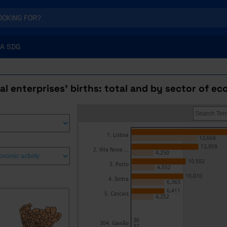
A SDG
al enterprises' births: total and by sector of ec
1. Lisboa
12,668
12,959
2. Vila Nova ...
4,250
10,502
3. Porto
4,552
10,010
4. Sintra
6,363
6,411
5. Cascais
4,252
36
304. Gavião
37