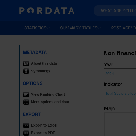
STATISTICS
SUMMARY TABLES
2030 AGEND
METADATA
Non financi
About this data
Year
Symbology
OPTIONS
Indicator
View Ranking Chart
More options and data
Map
EXPORT
Export to Excel
Export to PDF