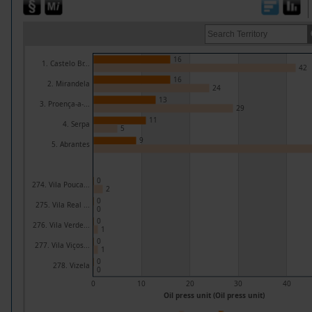
16
1. Castelo Br...
42
16
2. Mirandela
24
13
3. Proença-a-...
29
11
4. Serpa
5
9
5. Abrantes
0
274. Vila Pouca...
2
0
275. Vila Real ...
0
0
276. Vila Verde...
1
0
277. Vila Viços...
1
0
278. Vizela
0
0
10
20
30
40
Oil press unit (Oil press unit)