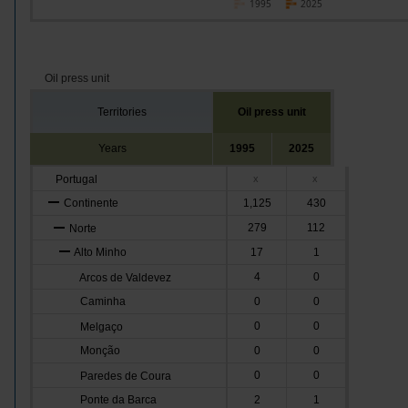
1995
2025
Oil press unit
Territories
Oil press unit
Years
1995
2025
Portugal
x
x
Continente
1,125
430
279
112
Norte
Alto Minho
17
1
4
0
Arcos de Valdevez
Caminha
0
0
0
0
Melgaço
Monção
0
0
0
0
Paredes de Coura
Ponte da Barca
2
1