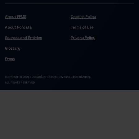
0
1
Cinfães
Felgueiras
0
0
About FFMS
Cookies Policy
0
0
Lousada
About Pordata
Terms of Use
Marco de Canaveses
1
0
Sources and Entities
Privacy Policy
0
0
Paços de Ferreira
Glossary
Penafiel
0
0
4
1
Resende
Press
Douro
103
39
13
5
Alijó
COPYRIGHT © 2024 FUNDAÇÃO FRANCISCO MANUEL DOS SANTOS.
ALL RIGHTS RESERVED
Armamar
3
0
12
3
Carrazeda de Ansiães
Freixo de Espada à Cinta
5
2
10
4
Lamego
Mesão Frio
1
0
2
2
Moimenta da Beira
Murça
3
2