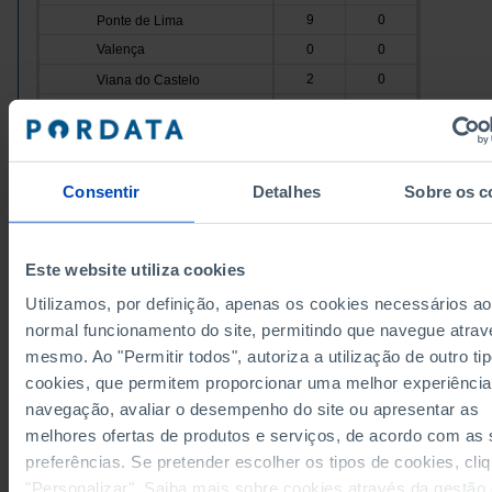
9
0
Ponte de Lima
Valença
0
0
2
0
Viana do Castelo
Vila Nova de Cerveira
0
0
3
2
Cávado
Amares
2
0
Consentir
Detalhes
Sobre os c
0
2
Barcelos
Braga
0
0
0
0
Esposende
Este website utiliza cookies
Data according to the 2024 version of the Nomenc
Terras de Bouro
0
0
of Territorial Units for Statistical Purposes (NUTS).
Utilizamos, por definição, apenas os cookies necessários ao
data from the 2013 Version of NUTS II and III, upda
1
0
Vila Verde
January 2024, see the Excel archive file available
h
normal funcionamento do site, permitindo que navegue atrav
Ave
6
1
Sources/Entities: INE, PORDATA
mesmo. Ao "Permitir todos", autoriza a utilização de outro ti
Last updated: 2026-07-09
5
1
Cabeceiras de Basto
cookies, que permitem proporcionar uma melhor experiência
Fafe
0
0
navegação, avaliar o desempenho do site ou apresentar as
melhores ofertas de produtos e serviços, de acordo com as
0
0
Guimarães
preferências. Se pretender escolher os tipos de cookies, cli
Mondim de Basto
0
0
RELATED
"Personalizar". Saiba mais sobre cookies através da gestão