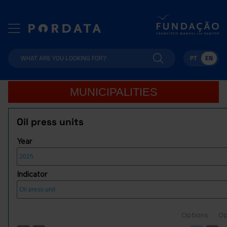
PT
EN
MUNICIPALITIES
Oil press units
Year
Indicator
Options
Op