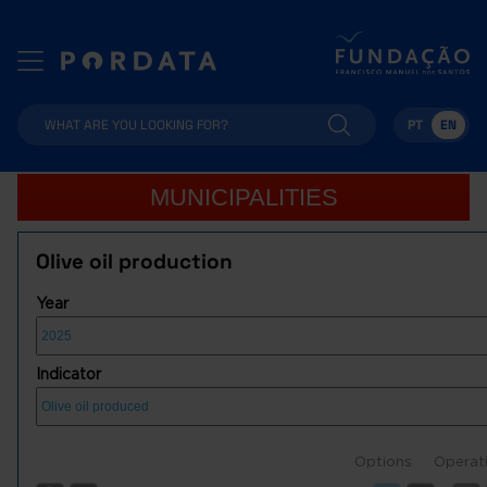
PT
EN
MUNICIPALITIES
Olive oil production
Year
Indicator
Options
Operat