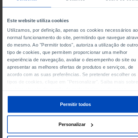
Região Autónoma dos Açores
//
//
Região Autónoma da Madeira
//
//
Este website utiliza cookies
Região Autónoma da Madeira
//
//
Utilizamos, por definição, apenas os cookies necessários ao
Data according to the 2024 version of the
Nomenclature of Territorial Units for Statistical
normal funcionamento do site, permitindo que navegue atrav
Purposes (NUTS). For data from the 2013 Version o
do mesmo. Ao "Permitir todos", autoriza a utilização de outro
NUTS II and III, updated to January 2024, see the
Excel archive file available
here
.
tipo de cookies, que permitem proporcionar uma melhor
Sources/Entities: INE, PORDATA
experiência de navegação, avaliar o desempenho do site ou
Last updated: 2026-07-09
apresentar as melhores ofertas de produtos e serviços, de
acordo com as suas preferências. Se pretender escolher os
tipos de cookies, clique em "Personalizar". Saiba mais sobre
cookies através da gestão de preferências ou da nossa
RELATED
Política de Cookies
.
Permitir todos
Wine production by colour in Municipalities
Area in Municipalities
Personalizar