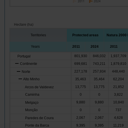
2011
2024
Hectare (ha)
Territories
Protected areas
Natura 2000
Years
2011
2024
2011
801,930
846,032
1,937,709
Portugal
Continente
699,681
743,211
1,879,810
227,178
257,934
448,440
Norte
Alto Minho
35,463
35,464
62,204
13,775
13,775
21,852
Arcos de Valdevez
Caminha
0
0
3,822
9,880
9,880
10,840
Melgaço
Monção
0
0
737
2,067
2,067
4,628
Paredes de Coura
Ponte da Barca
9,395
9,395
11,219