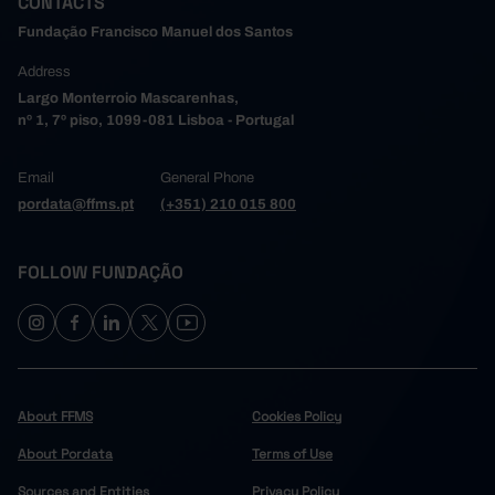
CONTACTS
Trofa
0
0
0
Fundação Francisco Manuel dos Santos
0
0
3,039
Vale de Cambra
Address
Valongo
0
1,124
1,092
Largo Monterroio Mascarenhas,
369
369
0
Vila do Conde
nº 1, 7º piso, 1099-081 Lisboa - Portugal
Vila Nova de Gaia
66
66
0
21,011
21,012
47,498
Alto Tâmega e Barroso
Email
General Phone
Boticas
0
0
0
pordata@ffms.pt
(+351) 210 015 800
1
1
3,246
Chaves
Montalegre
20,998
20,998
24,887
FOLLOW FUNDAÇÃO
13
13
5,877
Ribeira de Pena
Valpaços
0
0
6
0
0
13,482
Vila Pouca de Aguiar
Tâmega e Sousa
0
0
31,356
0
0
8,214
Amarante
About FFMS
Cookies Policy
Baião
0
0
1,486
About Pordata
Terms of Use
0
0
708
Castelo de Paiva
Sources and Entities
Privacy Policy
Celorico de Basto
0
0
0