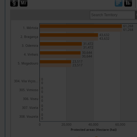
61,268
1. Mértola
61,268
43,632
2. Bragança
43,632
31,472
3. Odemira
31,472
30,644
4. Vinhais
30,644
23,517
5. Mogadouro
23,517
0
304. Vila Viços...
0
0
305. Vimioso
0
0
306. Viseu
0
0
307. Vizela
0
0
308. Vouzela
0
0
20,000
40,000
60,000
Protected areas (Hectare (ha))