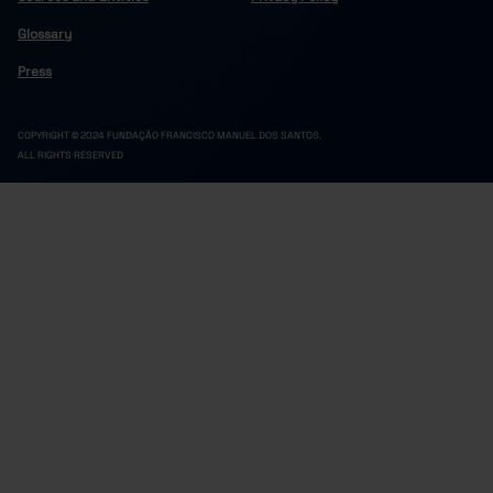
0
0
14,260
Cinfães
Glossary
Felgueiras
0
0
0
Press
0
0
0
Lousada
Marco de Canaveses
0
0
3
COPYRIGHT © 2024 FUNDAÇÃO FRANCISCO MANUEL DOS SANTOS.
0
0
0
Paços de Ferreira
ALL RIGHTS RESERVED
Penafiel
0
0
0
0
0
6,686
Resende
Douro
26,353
39,961
55,647
0
5,276
0
Alijó
Armamar
0
0
0
0
5,240
0
Carrazeda de Ansiães
Freixo de Espada à Cinta
22,069
22,069
13,074
0
0
5,448
Lamego
Mesão Frio
0
0
100
0
0
1,406
Moimenta da Beira
Murça
0
3,078
0