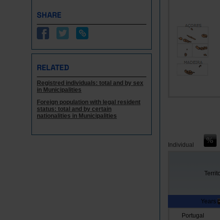
SHARE
RELATED
Registred individuals: total and by sex
in Municipalities
Foreign population with legal resident
status: total and by certain
nationalities in Municipalities
Individual
Territ
Years
Portugal