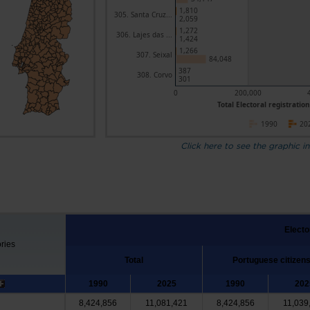
1,810
305. Santa Cruz...
2,059
1,272
306. Lajes das ...
1,424
1,266
307. Seixal
84,048
387
308. Corvo
301
0
200,000
Total Electoral registration
1990
20
Click here to see the graphic in
Electo
ories
Total
Portuguese citizen
1990
2025
1990
202
8,424,856
11,081,421
8,424,856
11,039