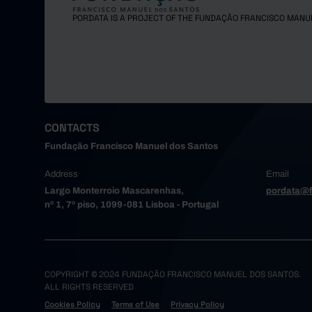
Maia
PORDATA IS A PROJECT OF THE FUNDAÇÃO FRANCISCO MANU
Matosinh
Oliveira
Paredes
Porto
Póvoa de
Santa Ma
CONTACTS
Santo Tir
Fundação Francisco Manuel dos Santos
São João
Address
Email
Trofa
Largo Monterroio Mascarenhas,
pordata@f
Vale de 
nº 1, 7º piso, 1099-081 Lisboa - Portugal
Valongo
Vila do 
Vila Nov
Alto Tâme
COPYRIGHT © 2024 FUNDAÇÃO FRANCISCO MANUEL DOS SANTOS.
ALL RIGHTS RESERVED
Boticas
Cookies Policy
Terms of Use
Privacy Policy
Chaves