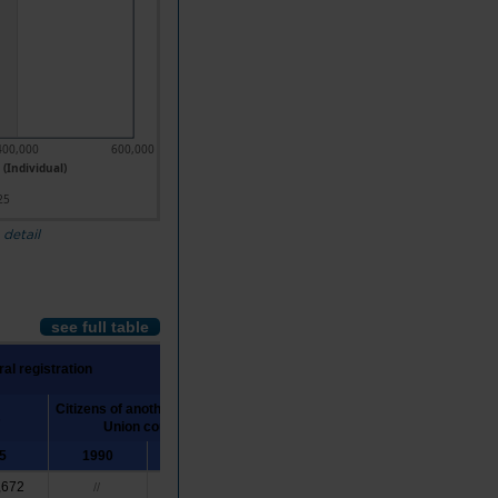
400,000
600,000
 (Individual)
25
 detail
see full table
ral registration
Citizens of another European
s
Other foreign nationals
Union country
5
1990
2025
1990
2025
,672
18,522
23,227
//
//