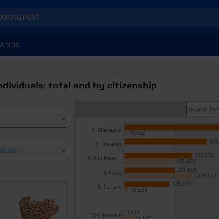
A SDG
ndividuals: total and by citizenship
1. Chamusca
10,682
324
2. Odivelas
267,830
3. Vila Nova ...
195,950
201,608
4. Porto
279,527
178,210
5. Cartaxo
18,529
1,914
304. Palmela
34,147