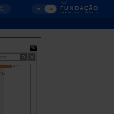
PT
EN
462,570
,734