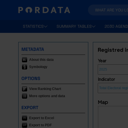
STATISTICS
SUMMARY TABLES
2030 AGEND
METADATA
Registred i
About this data
Year
Symbology
OPTIONS
Indicator
View Ranking Chart
More options and data
Map
EXPORT
Export to Excel
Export to PDF