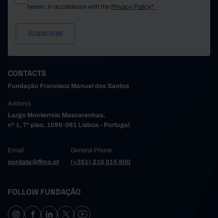
Santo Tirso
36,367
-
-
herein, in accordance with the
Privacy Policy*
12,546
São João da Madeira
-
-
Trofa
20,916
-
-
11,384
Vale de Cambra
-
-
Valongo
51,615
-
-
44,159
Vila do Conde
-
-
CONTACTS
Vila Nova de Gaia
167,551
-
-
Fundação Francisco Manuel dos Santos
43,286
Alto Tâmega e Barroso
-
-
Address
Boticas
2,509
-
-
Largo Monterroio Mascarenhas,
19,717
Chaves
-
-
nº 1, 7º piso, 1099-081 Lisboa - Portugal
Montalegre
4,506
-
-
2,891
Ribeira de Pena
-
-
Email
General Phone
Valpaços
7,563
-
-
pordata@ffms.pt
(+351) 210 015 800
6,101
Vila Pouca de Aguiar
-
-
Tâmega e Sousa
213,461
-
-
FOLLOW FUNDAÇÃO
27,307
Amarante
-
-
Baião
8,891
-
-