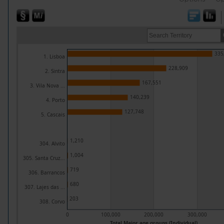
335
1. Lisboa
228,909
2. Sintra
167,551
3. Vila Nova ...
140,239
4. Porto
127,748
5. Cascais
1,210
304. Alvito
1,004
305. Santa Cruz...
719
306. Barrancos
680
307. Lajes das ...
203
308. Corvo
0
100,000
200,000
300,000
Total Major age groups (Individual)