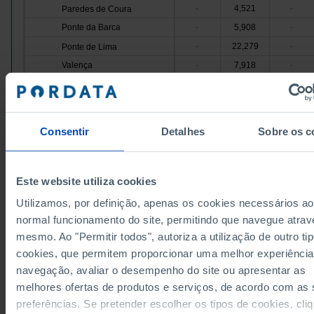
4,521
Paredes de Coura
-
-
Ponte da Barca
5,908
-
-
22,279
Ponte de Lima
-
-
Valença
7,918
-
-
48,166
Viana do Castelo
-
-
Vila Nova de Cerveira
4,971
-
-
230,691
Cávado
-
-
Consentir
Detalhes
Sobre os c
Amares
10,061
-
-
62,491
Barcelos
-
-
Braga
109,517
-
-
Este website utiliza cookies
19,933
Esposende
-
-
Utilizamos, por definição, apenas os cookies necessários ao
Data according to the 2024 version of the Nomenc
Terras de Bouro
3,280
-
-
normal funcionamento do site, permitindo que navegue atrav
of Territorial Units for Statistical Purposes (NUTS).
data from the 2013 Version of NUTS II and III, upda
mesmo. Ao "Permitir todos", autoriza a utilização de outro ti
25,409
Vila Verde
-
-
January 2024, see the Excel archive file available
h
cookies, que permitem proporcionar uma melhor experiência
Ave
225,811
-
-
Sources/Entities: INE, PORDATA
Last updated: 2026-06-25
navegação, avaliar o desempenho do site ou apresentar as
7,869
Cabeceiras de Basto
-
-
melhores ofertas de produtos e serviços, de acordo com as
Fafe
26,103
-
-
preferências. Se pretender escolher os tipos de cookies, cli
84,806
Guimarães
-
-