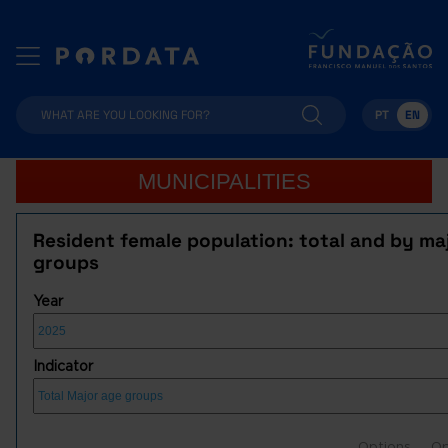
PT
EN
MUNICIPALITIES
Resident female population: total and by ma
groups
Year
Indicator
Options
Op