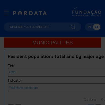
PT
EN
MUNICIPALITIES
Resident population: total and by major age
Year
Indicator
Options
Op