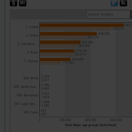
661,
1. Lisboa
563,312
448,303
2. Sintra
363,575
322,466
3. Vila Nova ...
289,354
273,728
4. Porto
262,013
243,448
5. Cascais
171,997
2,329
304. Alvito
2,677
1,988
305. Santa Cruz...
2,490
1,421
306. Barrancos
1,923
1,408
307. Lajes das ...
1,506
427
308. Corvo
425
0
200,000
400,000
600,000
Total Major age groups (Individual)