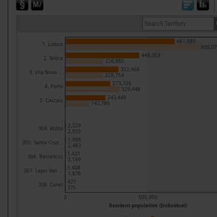
661,689
1. Lisboa
808,07
448,303
2. Sintra
228,860
322,466
3. Vila Nova ...
228,754
273,728
4. Porto
329,448
243,448
5. Cascais
142,785
2,329
304. Alvito
2,953
1,988
305. Santa Cruz...
2,483
1,421
306. Barrancos
2,149
1,408
307. Lajes das ...
1,876
427
308. Corvo
375
0
500,000
Resident population (Individual)