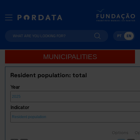
PT
EN
MUNICIPALITIES
Resident population: total
Year
Indicator
Options
Op