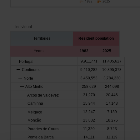
1982
2025
Individual
Territories
Resident population
Years
1982
2025
9,911,771
11,405,627
Portugal
Continente
9,410,282
10,895,373
3,450,553
3,784,230
Norte
Alto Minho
258,629
244,098
31,270
20,446
Arcos de Valdevez
Caminha
15,944
17,143
13,247
7,139
Melgaço
Monção
23,882
18,276
11,320
8,723
Paredes de Coura
Ponte da Barca
14,111
11,119