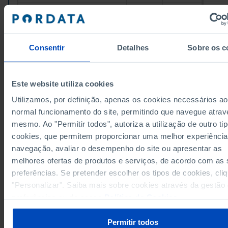
44,351
42,761
Ponte de Lima
Valença
13,936
15,705
81,883
92,712
Viana do Castelo
Consentir
Detalhes
Sobre os c
Vila Nova de Cerveira
8,685
10,077
334,207
448,821
Cávado
Amares
16,715
19,661
Este website utiliza cookies
105,490
122,067
Barcelos
Utilizamos, por definição, apenas os cookies necessários ao
Braga
127,651
212,508
normal funcionamento do site, permitindo que navegue atrav
29,113
38,838
Esposende
mesmo. Ao "Permitir todos", autoriza a utilização de outro ti
Data according to the 2024 version of the Nomenc
Terras de Bouro
10,227
6,358
of Territorial Units for Statistical Purposes (NUTS).
cookies, que permitem proporcionar uma melhor experiência
data from the 2013 Version of NUTS II and III, upda
45,013
49,390
Vila Verde
navegação, avaliar o desempenho do site ou apresentar as
January 2024, see the Excel archive file available
h
melhores ofertas de produtos e serviços, de acordo com as
Ave
373,205
439,969
Sources/Entities: INE, PORDATA
Last updated: 2026-06-22
preferências. Se pretender escolher os tipos de cookies, cli
19,262
15,478
Cabeceiras de Basto
"Personalizar". Saiba mais sobre cookies através da gestão
Fafe
46,378
50,199
preferências ou da nossa
Política de Cookies
.
149,674
165,235
Guimarães
Mondim de Basto
10,121
6,243
Permitir todos