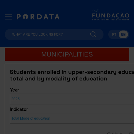
PT
EN
MUNICIPALITIES
Students enrolled in upper-secondary educa
total and by modality of education
Year
Indicator
Options
Op