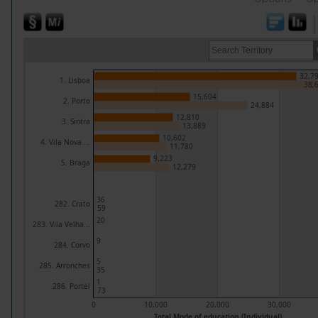
32,7
1. Lisboa
38,
15,604
2. Porto
24,884
12,810
3. Sintra
13,889
10,602
4. Vila Nova ...
11,780
9,223
5. Braga
12,279
36
282. Crato
59
20
283. Vila Velha...
9
284. Corvo
5
285. Arronches
35
1
286. Portel
73
0
10,000
20,000
30,000
Total Mode of education (Individual)