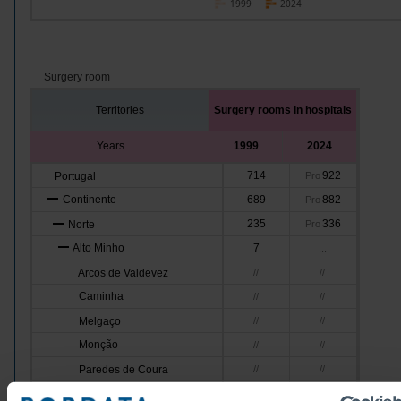
1999
2024
Surgery room
Territories
Surgery rooms in hospitals
Years
1999
2024
714
922
Portugal
Pro
Continente
689
882
Pro
235
336
Norte
Pro
Alto Minho
7
...
Arcos de Valdevez
//
//
Caminha
//
//
Melgaço
//
//
Monção
//
//
Paredes de Coura
//
//
Ponte da Barca
//
//