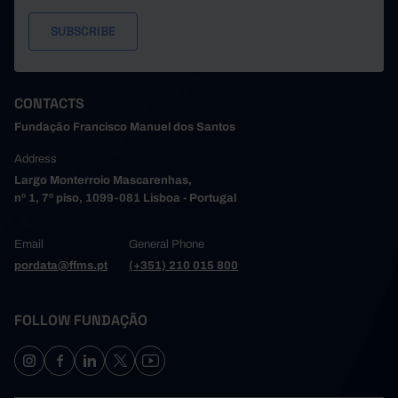
Trofa
//
...
Vale de Cambra
//
//
Valongo
1
...
Vila do Conde
...
...
CONTACTS
Vila Nova de Gaia
32
...
Pro
Fundação Francisco Manuel dos Santos
Alto Tâmega e Barroso
x
...
Boticas
//
//
Address
2
0
Largo Monterroio Mascarenhas,
Chaves
Pro
nº 1, 7º piso, 1099-081 Lisboa - Portugal
Montalegre
//
//
Ribeira de Pena
//
//
Email
General Phone
Valpaços
//
...
pordata@ffms.pt
(+351) 210 015 800
Vila Pouca de Aguiar
//
//
Tâmega e Sousa
20
x
Pro
FOLLOW FUNDAÇÃO
2
0
Amarante
Pro
Baião
//
//
Castelo de Paiva
//
//
Celorico de Basto
//
//