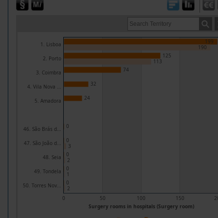
199
1. Lisboa
190
125
2. Porto
113
74
3. Coimbra
32
4. Vila Nova ...
24
5. Amadora
0
46. São Brás d...
0
47. São João d...
3
0
48. Seia
2
0
49. Tondela
1
0
50. Torres Nov...
2
0
50
100
150
2
Surgery rooms in hospitals (Surgery room)