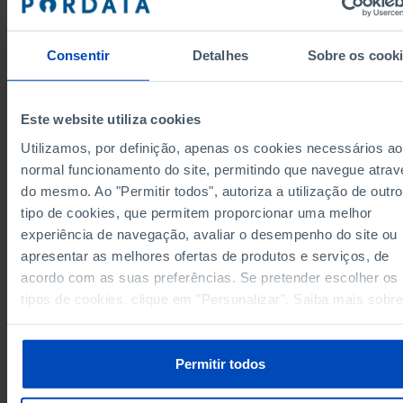
0
0
Ponte de Lima
Pro
Valença
//
//
Consentir
Detalhes
Sobre os cook
7
Viana do Castelo
...
Vila Nova de Cerveira
//
//
21
31
Cávado
Pro
Este website utiliza cookies
Amares
...
...
Utilizamos, por definição, apenas os cookies necessários ao
4
Barcelos
...
Pro
normal funcionamento do site, permitindo que navegue atrav
Braga
14
20
Pro
do mesmo. Ao "Permitir todos", autoriza a utilização de outro
tipo de cookies, que permitem proporcionar uma melhor
Esposende
...
...
Data according to the 2024 version of the
experiência de navegação, avaliar o desempenho do site ou
Terras de Bouro
//
//
Nomenclature of Territorial Units for Statistical
Purposes (NUTS). For data from the 2013 Version o
apresentar as melhores ofertas de produtos e serviços, de
Vila Verde
//
...
NUTS II and III, updated to January 2024, see the
Excel archive file available
here
.
acordo com as suas preferências. Se pretender escolher os
Ave
21
x
Pro
tipos de cookies, clique em "Personalizar". Saiba mais sobre
Sources/Entities: INE; DGS/MS (until 2005) | INE (as from 2016), PORDATA
Cabeceiras de Basto
//
//
Last updated: 2025-12-18
cookies através da gestão de preferências ou da nossa
Fafe
2
//
Política de Cookies
.
Guimarães
...
...
Permitir todos
Mondim de Basto
//
//