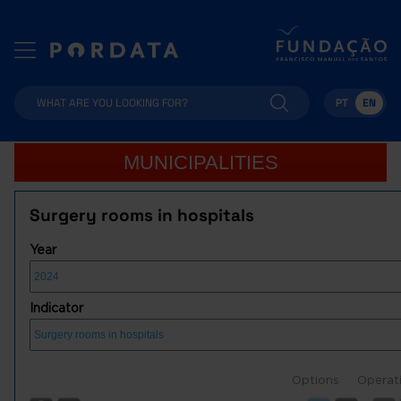
PT
EN
MUNICIPALITIES
Surgery rooms in hospitals
Year
Indicator
Options
Operat