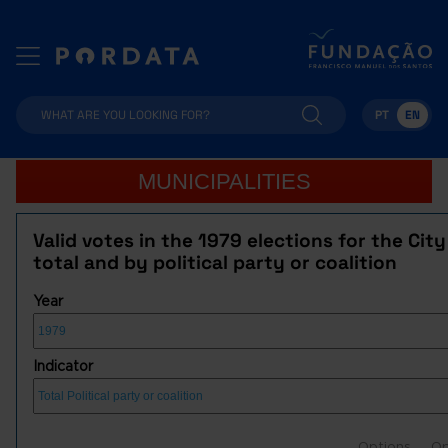
PT
EN
MUNICIPALITIES
Valid votes in the 1979 elections for the City 
total and by political party or coalition
Year
Indicator
Options
Op