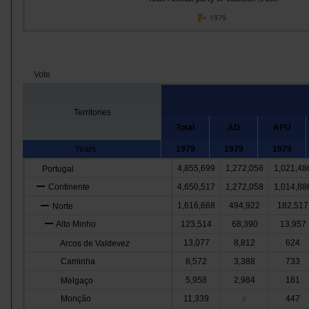
1979
Vote
Territories
Total
AD
APU
Years
1979
1979
1979
4,855,699
1,272,058
1,021,48
Portugal
Continente
4,650,517
1,272,058
1,014,88
1,616,668
494,922
182,517
Norte
Alto Minho
123,514
68,390
13,957
13,077
8,812
624
Arcos de Valdevez
Caminha
8,572
3,388
733
5,958
2,984
181
Melgaço
Monção
11,339
447
//