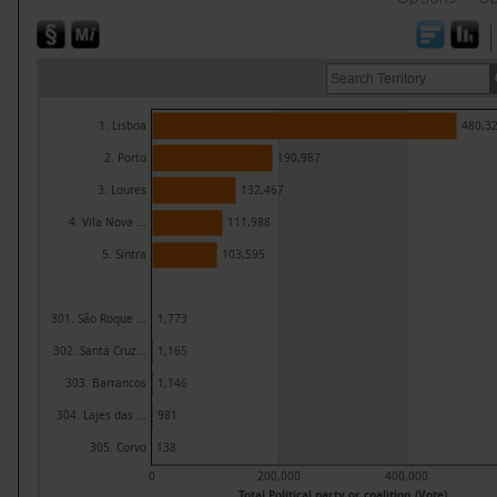
1. Lisboa
480,3
2. Porto
190,987
3. Loures
132,467
4. Vila Nova ...
111,988
5. Sintra
103,595
301. São Roque ...
1,773
302. Santa Cruz...
1,165
303. Barrancos
1,146
304. Lajes das ...
981
305. Corvo
138
0
200,000
400,000
Total Political party or coalition (Vote)