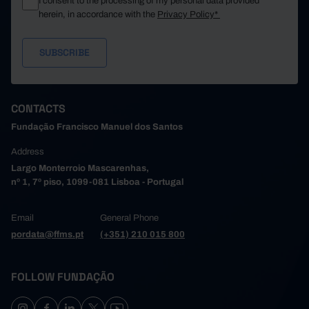
I consent to the processing of my personal data provided
Santo Tirso
38,533
14
42
herein, in accordance with the
Privacy Policy*
11,320
32
São João da Madeira
//
Trofa
21,004
7
13
11,785
14
Vale de Cambra
//
Valongo
49,364
25
92
42,434
17
61
Vila do Conde
CONTACTS
Vila Nova de Gaia
161,826
64
319
Fundação Francisco Manuel dos Santos
46,018
Alto Tâmega e Barroso
//
//
Address
Boticas
3,245
//
//
Largo Monterroio Mascarenhas,
19,219
Chaves
//
//
nº 1, 7º piso, 1099-081 Lisboa - Portugal
Montalegre
5,532
//
//
3,394
Ribeira de Pena
//
//
Email
General Phone
Valpaços
7,864
//
//
pordata@ffms.pt
(+351) 210 015 800
6,764
Vila Pouca de Aguiar
//
//
Tâmega e Sousa
218,928
81
208
FOLLOW FUNDAÇÃO
28,080
11
30
Amarante
Baião
8,608
1
3