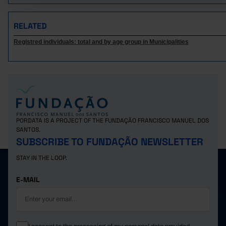
95,167
42
Guimarães
//
Mondim de Basto
3,647
//
//
RELATED
12,613
4
Póvoa de Lanhoso
//
Registred individuals: total and by age group in Municipalities
Vieira do Minho
6,872
5
//
76,683
22
Vila Nova de Famalicão
//
Vizela
13,599
0
//
938,428
295
1,542
Área Metropolitana do Porto
Arouca
11,734
13
//
17,868
32
Espinho
//
PORDATA IS A PROJECT OF THE FUNDAÇÃO FRANCISCO MANUEL DOS
Gondomar
86,864
26
144
SANTOS.
75,978
33
128
Maia
SUBSCRIBE TO FUNDAÇÃO NEWSLETTER
Matosinhos
92,795
32
165
STAY IN THE LOOP.
34,392
57
Oliveira de Azeméis
//
E-MAIL
Paredes
46,097
29
32
130,301
31
217
Porto
Póvoa de Varzim
33,163
17
36
72,970
145
Santa Maria da Feira
//