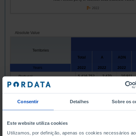
2022
Absolute Value
Territories
Total
A
ADN
Years
2022
2022
2022
5,416,752
2,470
10,911
Portugal
Continente
5,073,281
1,902
8,967
1,962,544
831
1,778
Norte
Alto Minho
124,216
173
Consentir
Detalhes
Sobre os c
//
11,032
9
Arcos de Valdevez
//
Caminha
8,877
22
//
Este website utiliza cookies
3,582
3
Melgaço
//
Utilizamos, por definição, apenas os cookies necessários ao
Monção
8,667
10
//