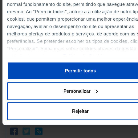
normal funcionamento do site, permitindo que navegue atrav
4,319
5
Paredes de Coura
//
mesmo. Ao "Permitir todos", autoriza a utilização de outro ti
Ponte da Barca
6,320
0
//
cookies, que permitem proporcionar uma melhor experiência
23,898
20
Ponte de Lima
//
navegação, avaliar o desempenho do site ou apresentar as
Valença
6,322
7
//
melhores ofertas de produtos e serviços, de acordo com as
46,562
93
Viana do Castelo
//
preferências. Se pretender escolher os tipos de cookies, cli
Vila Nova de Cerveira
4,637
4
//
"Personalizar". Saiba mais sobre cookies através da gestão
preferências ou da nossa
Política de Cookies
.
232,805
195
Cávado
//
Amares
10,573
2
//
Permitir todos
69,437
33
Barcelos
//
Braga
104,472
129
//
19,189
5
Esposende
//
Personalizar
Data according to the 2024 version of the Nomenc
Terras de Bouro
3,770
1
//
of Territorial Units for Statistical Purposes (NUTS).
data from the 2013 Version of NUTS II and III, upda
25,364
25
Vila Verde
//
January 2024, see the Excel archive file available
h
Rejeitar
Ave
245,782
87
//
Sources/Entities: SGMAI, PORDATA
Last updated: 2024-03-08
9,117
5
Cabeceiras de Basto
//
Fafe
28,084
9
//