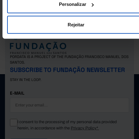
Personalizar
Ilha do Faial
7,323
14
216
7,323
14
216
Horta
Ilha das Flores
1,992
6
17
Rejeitar
817
2
6
Lajes das Flores
Santa Cruz das Flores
1,175
4
11
299
1
0
Ilha do Corvo
PORDATA IS A PROJECT OF THE FUNDAÇÃO FRANCISCO MANUEL DOS
Corvo
299
1
0
SANTOS.
SUBSCRIBE TO FUNDAÇÃO NEWSLETTER
STAY IN THE LOOP.
E-MAIL
I consent to the processing of my personal data provided
herein, in accordance with the
Privacy Policy*