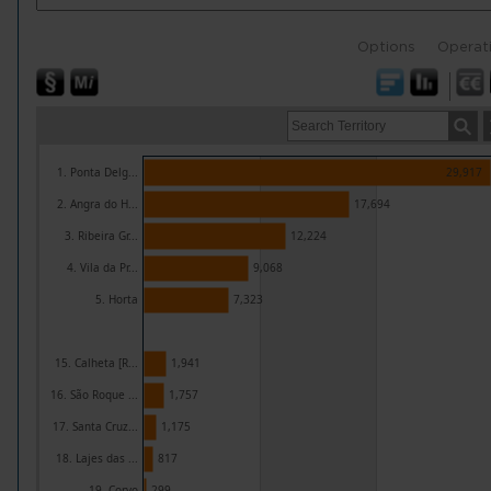
Options
Operat
1. Ponta Delg...
29,917
2. Angra do H...
17,694
3. Ribeira Gr...
12,224
4. Vila da Pr...
9,068
5. Horta
7,323
15. Calheta [R...
1,941
16. São Roque ...
1,757
17. Santa Cruz...
1,175
18. Lajes das ...
817
19. Corvo
299