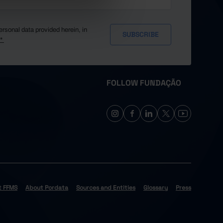
ersonal data provided herein, in
y*
FOLLOW FUNDAÇÃO
t FFMS
About Pordata
Sources and Entities
Glossary
Press