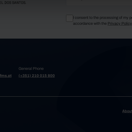
EL DOS SANTOS.
I consent to the processing of my p
accordance with the
Privacy Polic
General Phone
fms.pt
(+351) 210 015 800
Abou