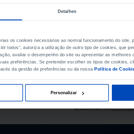
Detalhes
penas os cookies necessários ao normal funcionamento do site,
ir todos", autoriza a utilização de outro tipo de cookies, que 
SUBSCRIBE TO FUNDAÇ
ação, avaliar o desempenho do site ou apresentar as melhores o
STAY IN THE LOOP.
uas preferências. Se pretender escolher os tipos de cookies, cl
ravés da gestão de preferências ou da nossa
Política de Cooki
E-MAIL
EL DOS SANTOS.
Personalizar
I consent to the processing of my p
accordance with the
Privacy Polic