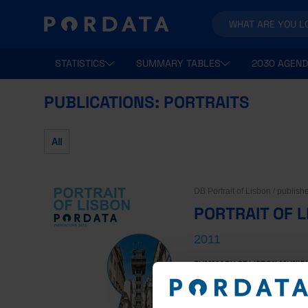
STATISTICS
SUMMARY TABLES
2030 AGEND
PUBLICATIONS: PORTRAITS
All
DB Portrait of Lisbon / publis
PORTRAIT OF 
2011
SUMMARY OF LISBON MUNICIP
COMPARISON WITH THE AREAS
VALUE.