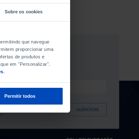
Sobre os cookies
 permitindo que navegue
permitem proporcionar uma
ÃO NEWSLETTER
fertas de produtos e
ique em "Personalizar".
es
.
Permitir todos
ersonal data provided herein, in
y*