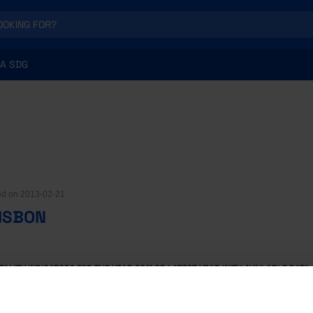
A SDG
hed on 2013-02-21
LISBON
ALITY INDICATORS FOR THE YEAR 2011 OR LATEST YEAR WITH AVAILABLE DATA.
 OF GRANDE LISBOA AND PORTUGAL OR WITH THE 5 MUNICIPALITIES WITH THE 