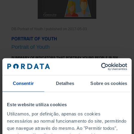
DB Portrait of Youth / published on 2017-05-03
PORTRAIT OF YOUTH
Portrait of Youth
SUMMARY OF INDICATORS THAT PORTRAY YOUNG PEOPLE IN SIX
ESSENTIAL AREAS: POPULATION, FAMILY, SOCIAL PROTECTION AND
POVERTY, EDUCATION, LABOR MARKET, DIGITAL.
Consentir
Detalhes
Sobre os cookies
Este website utiliza cookies
Utilizamos, por definição, apenas os cookies
necessários ao normal funcionamento do site, permitindo
que navegue através do mesmo. Ao "Permitir todos",