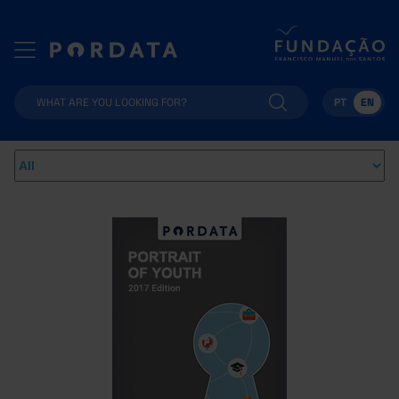
PT
EN