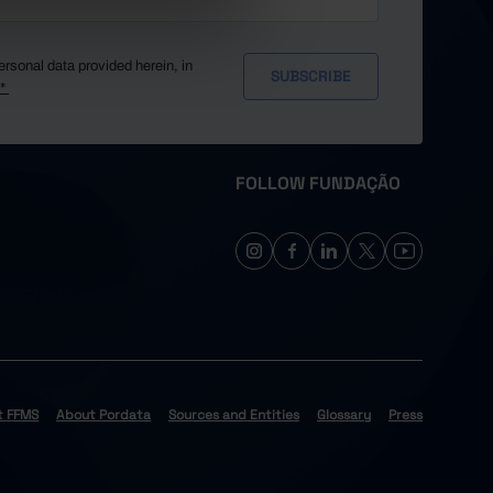
ersonal data provided herein, in
y*
FOLLOW FUNDAÇÃO
t FFMS
About Pordata
Sources and Entities
Glossary
Press