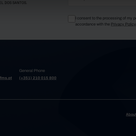
EL DOS SANTOS.
I consent to the processing of my p
accordance with the
Privacy Polic
General Phone
fms.pt
(+351) 210 015 800
Abou