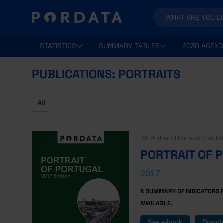
STATISTICS
SUMMARY TABLES
2030 AGEND
PUBLICATIONS: PORTRAITS
All
DB Portrait of Portugal / publ
PORTRAIT OF 
2017
A SUMMARY OF INDICATORS 
AVAILABLE.