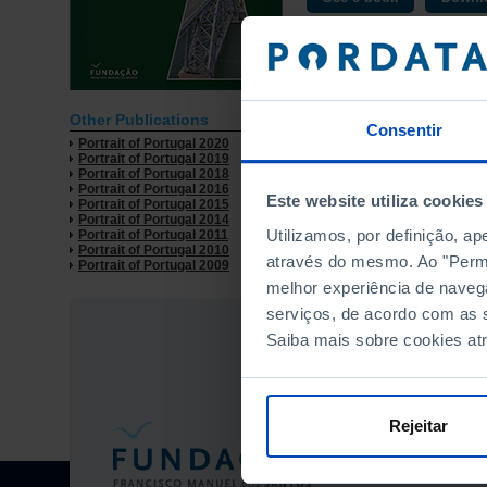
Other Publications
Consentir
Portrait of Portugal 2020
Portrait of Portugal 2019
Portrait of Portugal 2018
Portrait of Portugal 2016
Este website utiliza cookies
Portrait of Portugal 2015
Portrait of Portugal 2014
Utilizamos, por definição, a
Portrait of Portugal 2011
Portrait of Portugal 2010
através do mesmo. Ao "Permit
Portrait of Portugal 2009
melhor experiência de naveg
serviços, de acordo com as s
Saiba mais sobre cookies at
Rejeitar