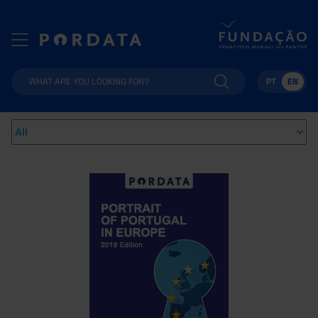
PT
EN