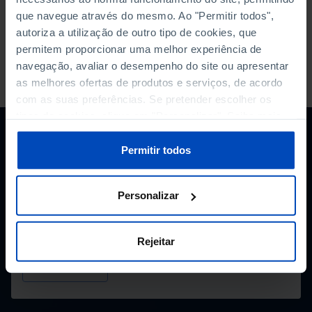
que navegue através do mesmo. Ao "Permitir todos",
autoriza a utilização de outro tipo de cookies, que
permitem proporcionar uma melhor experiência de
navegação, avaliar o desempenho do site ou apresentar
PORDATA IS A PROJECT OF THE FUNDAÇÃO FRANCISCO MANUEL DOS
SANTOS.
as melhores ofertas de produtos e serviços, de acordo
SUBSCRIBE TO FUNDAÇÃO NEWSLETTER
com as suas preferências. Se pretender escolher os
tipos de cookies, clique em "Personalizar". Saiba mais
STAY IN THE LOOP.
sobre cookies através da gestão de preferências ou da
nossa
Política de Cookies
.
E-MAIL
Permitir todos
Personalizar
I consent to the processing of my personal data provided
herein, in accordance with the
Privacy Policy*
Rejeitar