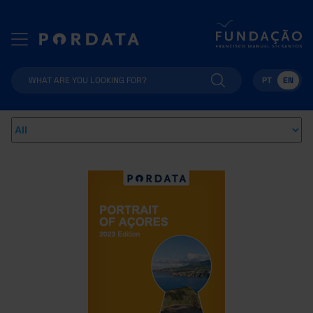
PT
EN