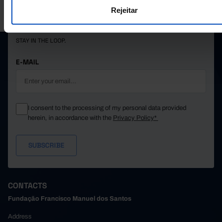
PORDATA IS A PROJECT OF THE FUNDAÇÃO FRANCISCO MANUEL DOS
1.31
2014
Rejeitar
SANTOS.
1.32
2015
SUBSCRIBE TO FUNDAÇÃO NEWSLETTER
1.33
2016
STAY IN THE LOOP.
1.36
2017
1.38
2018
E-MAIL
1.38
2019
1.31
2020
1.35
2021
I consent to the processing of my personal data provided
1.40
2022
herein, in accordance with the
Privacy Policy*
1.46
2023
1.46
2024
1.50
2025
CONTACTS
Fundação Francisco Manuel dos Santos
Address