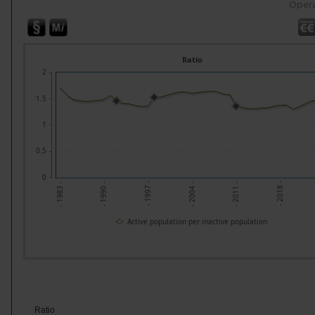
Opera
Ratio
2
1.5
1
0.5
0
- 1997 -
- 2018 -
- 1990 -
- 2011 -
- 1983 -
- 2004 -
Active population per inactive population
Ratio