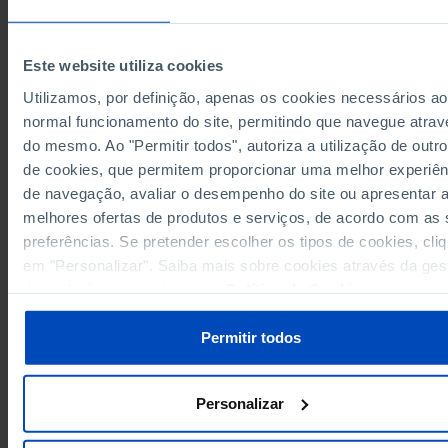
1.53
1998
┴
1.53
1999
Este website utiliza cookies
1.57
2000
Utilizamos, por definição, apenas os cookies necessários ao
1.60
2001
normal funcionamento do site, permitindo que navegue atrav
Sources/Entities: INE, PORDATA
1.63
2002
Last updated: 2026-02-05
do mesmo. Ao "Permitir todos", autoriza a utilização de outro
1.63
2003
de cookies, que permitem proporcionar uma melhor experiên
1.60
2004
de navegação, avaliar o desempenho do site ou apresentar 
1.62
2005
melhores ofertas de produtos e serviços, de acordo com as
preferências. Se pretender escolher os tipos de cookies, cli
1.64
2006
RELATED
em "Personalizar". Saiba mais sobre cookies através da ges
1.65
2007
Inactive population aged 16 and over: total and by work situation and sex i
de preferências ou da nossa
Política de Cookies
.
1.63
2008
Portugal
1.59
2009
Permitir todos
1.58
2010
1.36
2011
┴
Personalizar
1.33
2012
1.31
2013