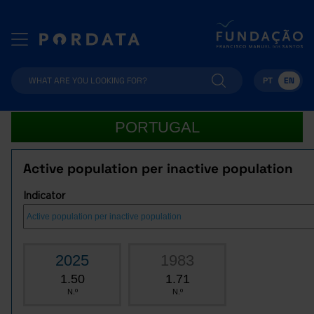
PT
EN
PORTUGAL
Active population per inactive population
Indicator
2025
1983
1.50
1.71
N.º
N.º