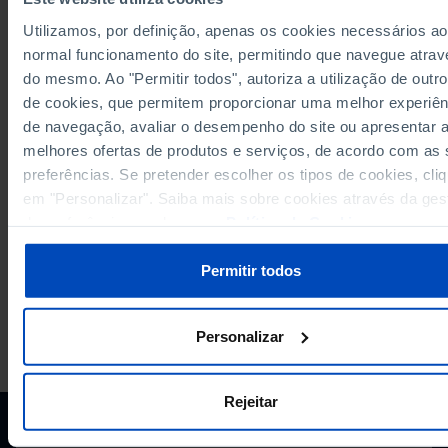
Last updated: 2023-01-25
Utilizamos, por definição, apenas os cookies necessários ao
normal funcionamento do site, permitindo que navegue atrav
do mesmo. Ao "Permitir todos", autoriza a utilização de outro
de cookies, que permitem proporcionar uma melhor experiên
RELATED
de navegação, avaliar o desempenho do site ou apresentar 
melhores ofertas de produtos e serviços, de acordo com as
Agricultural labour force: total and by level of education in Portugal
preferências. Se pretender escolher os tipos de cookies, cli
Employment: total and by occupation in Portugal
em "Personalizar". Saiba mais sobre cookies através da ges
de preferências ou da nossa
Política de Cookies
.
Permitir todos
Personalizar
PORDATA IS A PROJECT OF THE FUNDAÇÃO FRANCISCO MANUEL DOS
SANTOS.
SUBSCRIBE TO FUNDAÇÃO NEWSLETTER
Rejeitar
STAY IN THE LOOP.