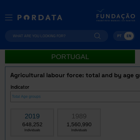
PT
EN
PORTUGAL
Agricultural labour force: total and by age 
Indicator
2019
1989
648,252
1,560,990
Individuals
Individuals