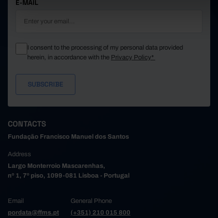
E-MAIL
I consent to the processing of my personal data provided
herein, in accordance with the
Privacy Policy*
CONTACTS
Fundação Francisco Manuel dos Santos
Address
Largo Monterroio Mascarenhas,
nº 1, 7º piso, 1099-081 Lisboa - Portugal
Email
General Phone
pordata@ffms.pt
(+351) 210 015 800