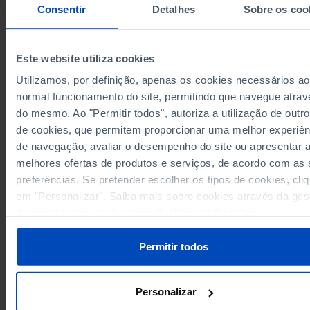
Consentir
Detalhes
Sobre os coo
-189
2007
38
2008
-26
2009
Este website utiliza cookies
-101
2010
Utilizamos, por definição, apenas os cookies necessários ao
54
2011
normal funcionamento do site, permitindo que navegue atrav
Sources/Entities: DGPJ/MJ, PORDATA
137
2012
Last updated: 2026-05-04
do mesmo. Ao "Permitir todos", autoriza a utilização de outro
277
2013
de cookies, que permitem proporcionar uma melhor experiên
24
de navegação, avaliar o desempenho do site ou apresentar 
2014
melhores ofertas de produtos e serviços, de acordo com as
170
2015
preferências. Se pretender escolher os tipos de cookies, cli
47
2016
RELATED
em "Personalizar". Saiba mais sobre cookies através da ges
-61
2017
de preferências ou da nossa
Política de Cookies
.
Balance of proceedings at Supreme Court of Justice in Portugal
2
2018
Judges: total and by sex in Portugal
143
2019
Permitir todos
-212
2020
-91
2021
Personalizar
10
2022