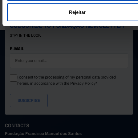
-201
2023
-72
2024
Rejeitar
PORDATA IS A PROJECT OF THE FUNDAÇÃO FRANCISCO MANUEL DOS
SANTOS.
17
2025
Pro
SUBSCRIBE TO FUNDAÇÃO NEWSLETTER
STAY IN THE LOOP.
E-MAIL
I consent to the processing of my personal data provided
herein, in accordance with the
Privacy Policy*
CONTACTS
Fundação Francisco Manuel dos Santos