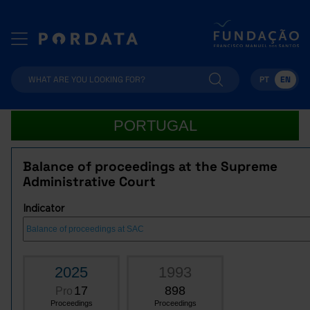
PT
EN
PORTUGAL
Balance of proceedings at the Supreme
Administrative Court
Indicator
2025
1993
17
898
Pro
Proceedings
Proceedings