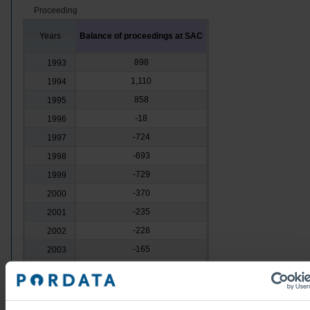
Proceeding
Years
Balance of proceedings at SAC
898
1993
1,110
1994
858
1995
-18
1996
-724
1997
-693
1998
-729
1999
-370
2000
-235
2001
-228
2002
-165
2003
-339
2004
-530
2005
-185
2006