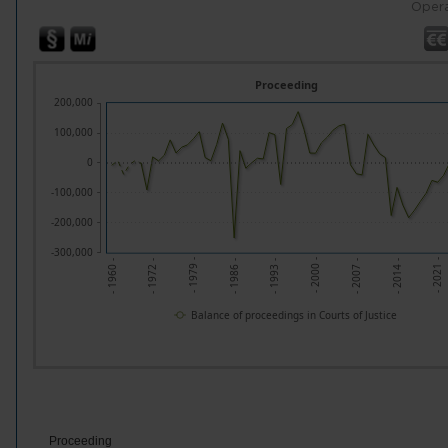
Opera
Proceeding
200,000
100,000
0
-100,000
-200,000
-300,000
- 2014 -
- 2007 -
- 2000 -
- 1993 -
- 1986 -
- 1979 -
- 1972 -
- 2021 -
- 1960 -
Balance of proceedings in Courts of Justice
Proceeding