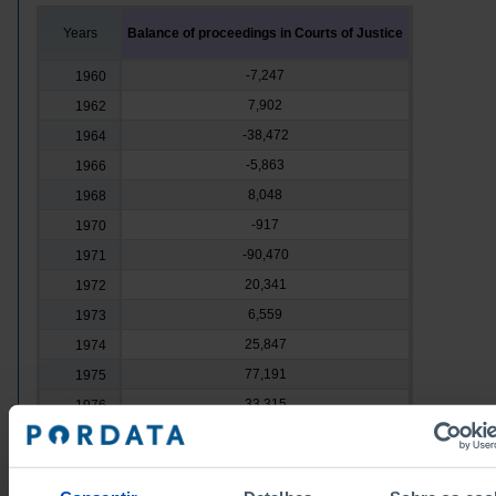
Years
Balance of proceedings in Courts of Justice
-7,247
1960
7,902
1962
-38,472
1964
-5,863
1966
8,048
1968
-917
1970
-90,470
1971
20,341
1972
6,559
1973
25,847
1974
77,191
1975
33,315
1976
52,716
1977
60,639
1978
80,804
1979