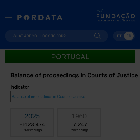
PT
EN
PORTUGAL
Balance of proceedings in Courts of Justice
Indicator
2025
1960
23,474
-7,247
Pro
Proceedings
Proceedings