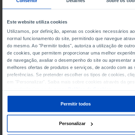
Consentir
Detalhes
Sobre os coo
104,779
1980
18,136
1981
Este website utiliza cookies
7,250
1982
Utilizamos, por definição, apenas os cookies necessários ao
61,539
1983
Sources/Entities: DGPJ/MJ, PORDATA
normal funcionamento do site, permitindo que navegue atrav
133,634
1984
Last updated: 2026-05-05
do mesmo. Ao "Permitir todos", autoriza a utilização de outro
78,674
1985
de cookies, que permitem proporcionar uma melhor experiên
-251,333
1986
de navegação, avaliar o desempenho do site ou apresentar 
41,124
1987
melhores ofertas de produtos e serviços, de acordo com as
-17,756
1988
preferências. Se pretender escolher os tipos de cookies, cli
RELATED
162
1989
em "Personalizar". Saiba mais sobre cookies através da ges
Balance of proceedings at the Appellate Courts in Portugal
de preferências ou da nossa
Política de Cookies
.
15,724
1990
Courts of Justice in Portugal
13,482
1991
Permitir todos
101,712
1992
94,814
1993
-72,140
1994
Personalizar
115,231
1995