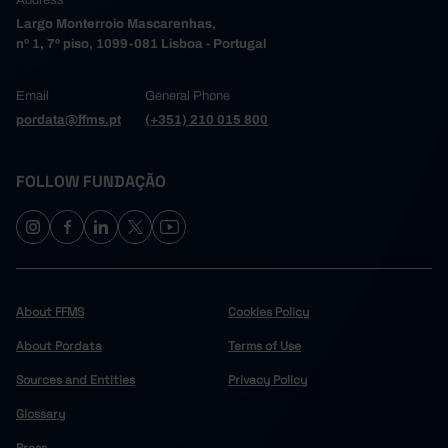
Address
-176,308
2013
Largo Monterroio Mascarenhas,
nº 1, 7º piso, 1099-081 Lisboa - Portugal
-81,812
2014
-141,149
2015
Email
General Phone
-183,442
2016
pordata@ffms.pt
(+351) 210 015 800
-158,566
2017
-129,374
2018
FOLLOW FUNDAÇÃO
-101,641
2019
-58,524
2020
-64,676
2021
-41,969
2022
-1,816
2023
About FFMS
Cookies Policy
5,387
2024
23,474
About Pordata
2025
Pro
Terms of Use
Sources and Entities
Privacy Policy
Glossary