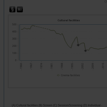
O
Cultural facilities
500
400
300
200
100
0
- 1967 -
- 1974 -
- 1981 -
- 1988 -
- 1995 -
- 2002 -
- 2009 -
- 2016 -
- 1960 -
Cinema facilities
(A) Cultural facilities (B) Screen (C) Session/Screening (D) Individual -