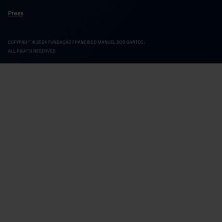
200
566
542,597
12,3
2023
Press
204
563
551,508
11,8
2024
220
579
520,767
10,9
2025
COPYRIGHT © 2024 FUNDAÇÃO FRANCISCO MANUEL DOS SANTOS.
ALL RIGHTS RESERVED