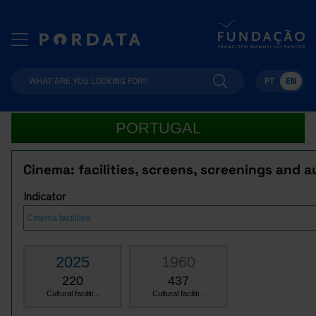
PT
EN
PORTUGAL
Cinema: facilities, screens, screenings and 
Indicator
2025
1960
220
437
Cultural faciliti...
Cultural faciliti...