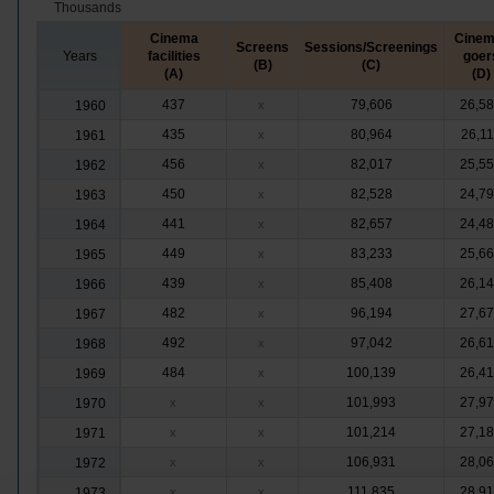
Thousands
Cinema
Cinem
Screens
Sessions/Screenings
Years
facilities
goer
(B)
(C)
(A)
(D)
437
79,606
26,5
1960
x
435
80,964
26,1
1961
x
456
82,017
25,5
1962
x
450
82,528
24,7
1963
x
441
82,657
24,4
1964
x
449
83,233
25,6
1965
x
439
85,408
26,1
1966
x
482
96,194
27,6
1967
x
492
97,042
26,6
1968
x
484
100,139
26,4
1969
x
101,993
27,9
1970
x
x
101,214
27,1
1971
x
x
106,931
28,0
1972
x
x
111,835
28,9
1973
x
x