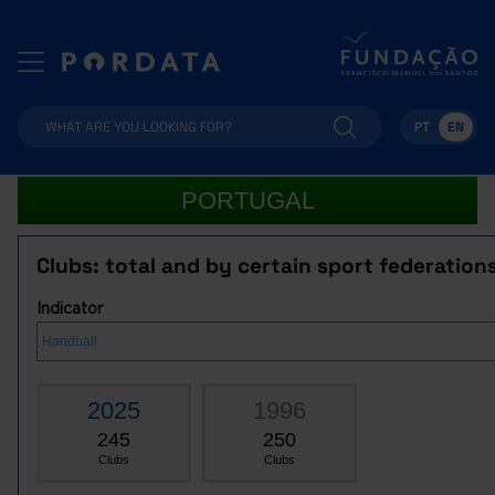
PT
EN
PORTUGAL
Clubs: total and by certain sport federation
Indicator
2025
1996
245
250
Clubs
Clubs