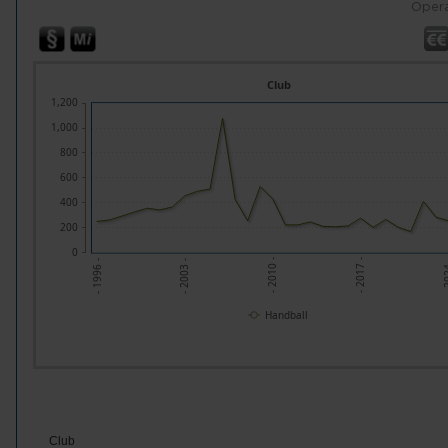
Opera
Club
1,200
1,000
800
600
400
200
0
- 2003 -
- 2010 -
- 2017 -
- 20
- 1996 -
Handball
Club