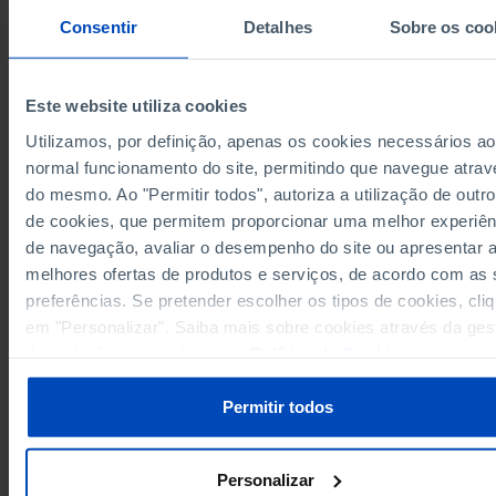
531
442
276
628
44
2009
Consentir
Detalhes
Sobre os coo
431
478
260
569
47
2010
222
493
252
546
49
2011
Este website utiliza cookies
222
492
240
507
51
2012
246
485
248
521
57
2013
Utilizamos, por definição, apenas os cookies necessários ao
210
475
387
514
65
2014
normal funcionamento do site, permitindo que navegue atrav
Sources/Entities: IPDJ/MAP-MJM, PORDATA
do mesmo. Ao "Permitir todos", autoriza a utilização de outro
207
512
221
524
68
2015
Last updated: 2026-07-22
de cookies, que permitem proporcionar uma melhor experiên
214
510
244
549
65
2016
de navegação, avaliar o desempenho do site ou apresentar 
276
557
256
556
71
2017
melhores ofertas de produtos e serviços, de acordo com as
202
581
280
579
74
2018
preferências. Se pretender escolher os tipos de cookies, cli
266
627
256
583
75
2019
RELATED
em "Personalizar". Saiba mais sobre cookies através da ges
203
650
256
582
67
2020
de preferências ou da nossa
Política de Cookies
.
Funding: total and by certain sport federations in Portugal
169
579
239
533
64
2021
Officials: total and by certain sports federations in Portugal
411
626
316
523
73
2022
Permitir todos
284
670
277
552
42
2023
256
707
293
508
2024
(R)
Personalizar
245
636
269
515
56
2025